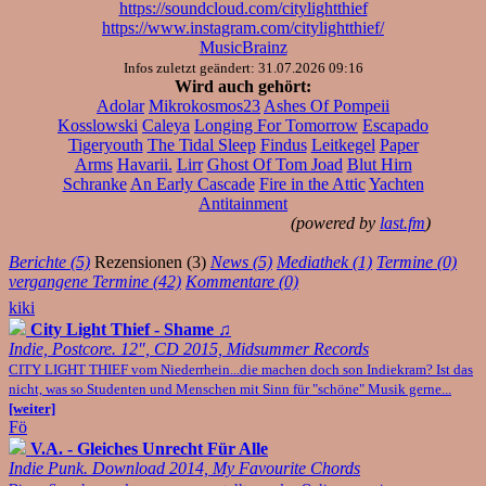
https://soundcloud.com/citylightthief
https://www.instagram.com/citylightthief/
MusicBrainz
Infos zuletzt geändert: 31.07.2026 09:16
Wird auch gehört:
Adolar
Mikrokosmos23
Ashes Of Pompeii
Kosslowski
Caleya
Longing For Tomorrow
Escapado
Tigeryouth
The Tidal Sleep
Findus
Leitkegel
Paper
Arms
Havarii.
Lirr
Ghost Of Tom Joad
Blut Hirn
Schranke
An Early Cascade
Fire in the Attic
Yachten
Antitainment
(powered by
last.fm
)
Berichte (5)
Rezensionen (3)
News (5)
Mediathek (1)
Termine (0)
vergangene Termine (42)
Kommentare (0)
kiki
City Light Thief - Shame
♫
Indie, Postcore. 12", CD 2015, Midsummer Records
CITY LIGHT THIEF vom Niederrhein...die machen doch son Indiekram? Ist das
nicht, was so Studenten und Menschen mit Sinn für "schöne" Musik gerne...
[weiter]
Fö
V.A. - Gleiches Unrecht Für Alle
Indie Punk. Download 2014, My Favourite Chords