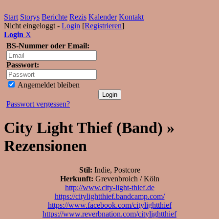
Start
Storys
Berichte
Rezis
Kalender
Kontakt
Nicht eingeloggt -
Login
[
Registrieren
]
Login
X
BS-Nummer oder Email:
Passwort:
Angemeldet bleiben
Passwort vergessen?
City Light Thief (Band) »
Rezensionen
Stil:
Indie, Postcore
Herkunft:
Grevenbroich / Köln
http://www.city-light-thief.de
https://citylightthief.bandcamp.com/
https://www.facebook.com/citylightthief
https://www.reverbnation.com/citylightthief