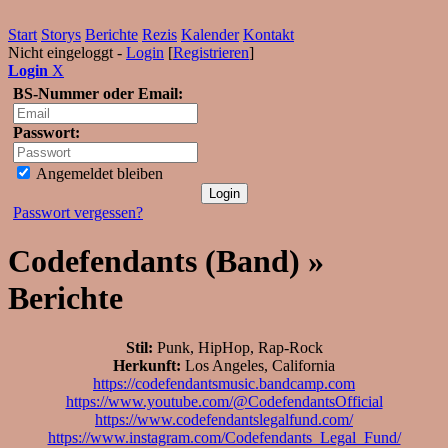
Start
Storys
Berichte
Rezis
Kalender
Kontakt
Nicht eingeloggt -
Login
[
Registrieren
]
Login
X
BS-Nummer oder Email:
Passwort:
Angemeldet bleiben
Passwort vergessen?
Codefendants (Band) »
Berichte
Stil:
Punk, HipHop, Rap-Rock
Herkunft:
Los Angeles, California
https://codefendantsmusic.bandcamp.com
https://www.youtube.com/@CodefendantsOfficial
https://www.codefendantslegalfund.com/
https://www.instagram.com/Codefendants_Legal_Fund/