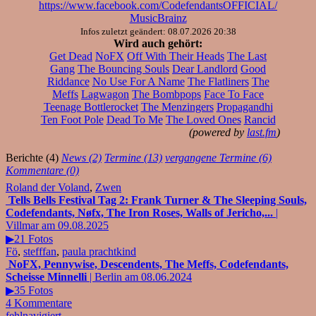
https://www.facebook.com/CodefendantsOFFICIAL/
MusicBrainz
Infos zuletzt geändert: 08.07.2026 20:38
Wird auch gehört:
Get Dead
NoFX
Off With Their Heads
The Last
Gang
The Bouncing Souls
Dear Landlord
Good
Riddance
No Use For A Name
The Flatliners
The
Meffs
Lagwagon
The Bombpops
Face To Face
Teenage Bottlerocket
The Menzingers
Propagandhi
Ten Foot Pole
Dead To Me
The Loved Ones
Rancid
(powered by
last.fm
)
Berichte (4)
News (2)
Termine (13)
vergangene Termine (6)
Kommentare (0)
Roland der Voland
,
Zwen
Tells Bells Festival Tag 2: Frank Turner & The Sleeping Souls,
Codefendants, Nøfx, The Iron Roses, Walls of Jericho,...
|
Villmar am 09.08.2025
▶21 Fotos
Fö
,
stefffan
,
paula prachtkind
NoFX, Pennywise, Descendents, The Meffs, Codefendants,
Scheisse Minnelli
| Berlin am 08.06.2024
▶35 Fotos
4 Kommentare
fehlnavigiert