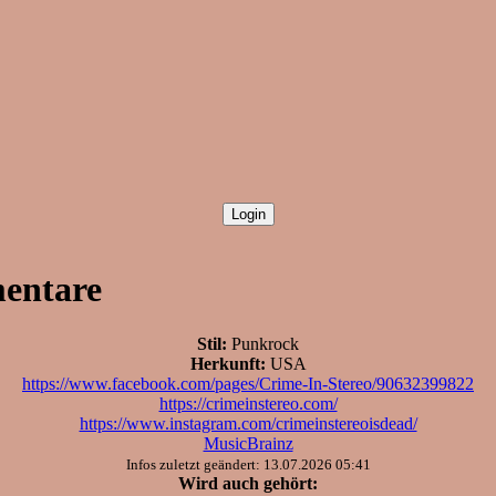
mentare
Stil:
Punkrock
Herkunft:
USA
https://www.facebook.com/pages/Crime-In-Stereo/90632399822
https://crimeinstereo.com/
https://www.instagram.com/crimeinstereoisdead/
MusicBrainz
Infos zuletzt geändert: 13.07.2026 05:41
Wird auch gehört: