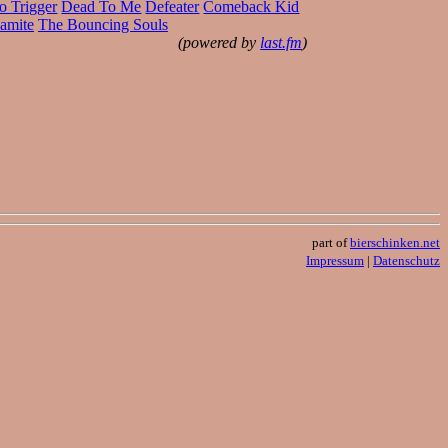
o Trigger
Dead To Me
Defeater
Comeback Kid
amite
The Bouncing Souls
(powered by
last.fm
)
part of
bierschinken.net
Impressum
|
Datenschutz