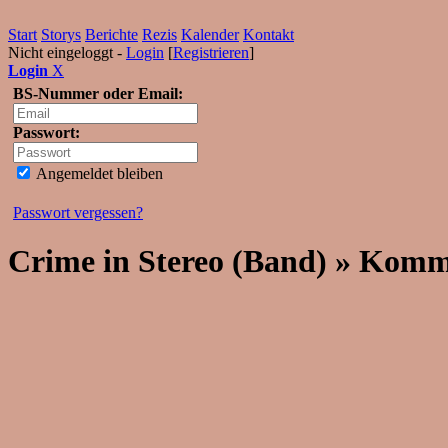
Start
Storys
Berichte
Rezis
Kalender
Kontakt
Nicht eingeloggt -
Login
[
Registrieren
]
Login
X
BS-Nummer oder Email:
Passwort:
Angemeldet bleiben
Passwort vergessen?
Crime in Stereo (Band) » Kom