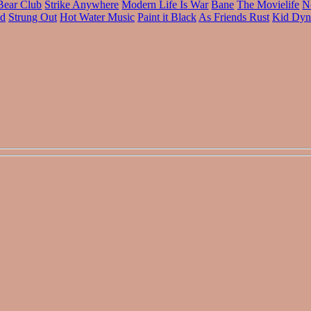
Bear Club
Strike Anywhere
Modern Life Is War
Bane
The Movielife
N
ld
Strung Out
Hot Water Music
Paint it Black
As Friends Rust
Kid Dyn