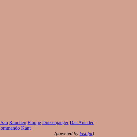
 Sau
Rauchen
Fluppe
Duesenjaeger
Das Aus der
ommando Kant
(powered by
last.fm
)