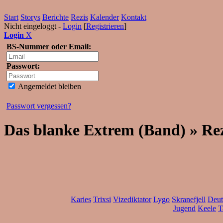
Start
Storys
Berichte
Rezis
Kalender
Kontakt
Nicht eingeloggt -
Login
[
Registrieren
]
Login
X
BS-Nummer oder Email:
Passwort:
Angemeldet bleiben
Passwort vergessen?
Das blanke Extrem (Band) » Re
Karies
Trixsi
Vizediktator
Lygo
Skranefjell
Deut
Jugend
Keele
T