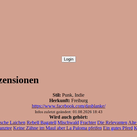
zensionen
Stil:
Punk, Indie
Herkunft:
Freiburg
https://www.facebook.com/dasblanke/
Infos zuletzt geändert: 01.08.2026 18:43
Wird auch gehört:
sche Laichen
Rebell Bagatell
Mischwald
Frachter
Die Relevanten
Alte
anztee
Keine Zähne im Maul aber La Paloma pfeifen
Ein gutes Pferd
K