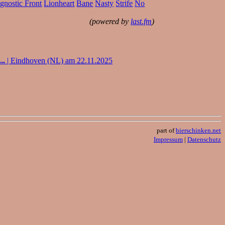
gnostic Front
Lionheart
Bane
Nasty
Strife
No
(powered by
last.fm
)
..
| Eindhoven (NL) am 22.11.2025
part of
bierschinken.net
Impressum
|
Datenschutz