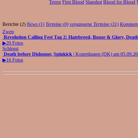
Terror
First Blood
Slapshot
Blood for Blood
Berichte (2)
News (1)
Termine (0)
vergangene Termine (31)
Komment
Zwen
Revolution Calling Fest Tag 2: Hatebreed, Booze & Glory, Death
▶20 Fotos
Schlossi
Death before Dishonor, Spinkick
| Kopenhagen (DK) am 05.09.2
▶16 Fotos