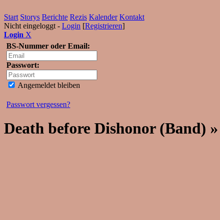
Start
Storys
Berichte
Rezis
Kalender
Kontakt
Nicht eingeloggt -
Login
[
Registrieren
]
Login
X
BS-Nummer oder Email:
Passwort:
Angemeldet bleiben
Passwort vergessen?
Death before Dishonor (Band) »