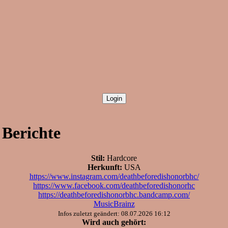
 Berichte
Stil:
Hardcore
Herkunft:
USA
https://www.instagram.com/deathbeforedishonorbhc/
https://www.facebook.com/deathbeforedishonorhc
https://deathbeforedishonorbhc.bandcamp.com/
MusicBrainz
Infos zuletzt geändert: 08.07.2026 16:12
Wird auch gehört: