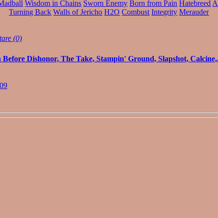
Madball
Wisdom in Chains
Sworn Enemy
Born from Pain
Hatebreed
A
Turning Back
Walls of Jericho
H2O
Combust
Integrity
Merauder
are (0)
 Before Dishonor, The Take, Stampin' Ground, Slapshot, Calcine,.
009