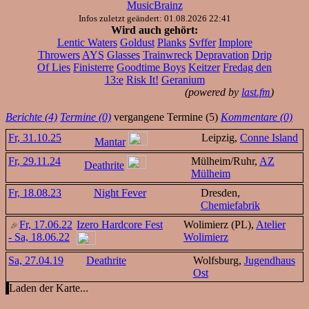
MusicBrainz
Infos zuletzt geändert: 01.08.2026 22:41
Wird auch gehört:
Lentic Waters
Goldust
Planks
Svffer
Implore
Throwers
AYS
Glasses
Trainwreck
Depravation
Drip
Of Lies
Finisterre
Goodtime Boys
Keitzer
Fredag den
13:e
Risk It!
Geranium
(powered by
last.fm
)
Berichte (4)
Termine (0)
vergangene Termine (5)
Kommentare (0)
Fr, 31.10.25
Leipzig,
Conne Island
Mantar
Fr, 29.11.24
Mülheim/Ruhr,
AZ
Deathrite
Mülheim
Fr, 18.08.23
Night Fever
Dresden,
Chemiefabrik
Fr, 17.06.22
Izero Hardcore Fest
Wolimierz (PL),
Atelier
- Sa, 18.06.22
Wolimierz
Sa, 27.04.19
Deathrite
Wolfsburg,
Jugendhaus
Ost
Laden der Karte...