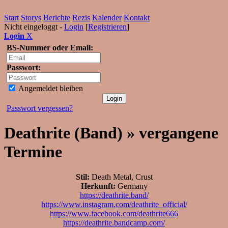
Start
Storys
Berichte
Rezis
Kalender
Kontakt
Nicht eingeloggt -
Login
[
Registrieren
]
Login
X
BS-Nummer oder Email:
Passwort:
Angemeldet bleiben
Passwort vergessen?
Deathrite (Band) » vergangene
Termine
Stil:
Death Metal, Crust
Herkunft:
Germany
https://deathrite.band/
https://www.instagram.com/deathrite_official/
https://www.facebook.com/deathrite666
https://deathrite.bandcamp.com/