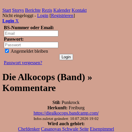
Start
Storys
Berichte
Rezis
Kalender
Kontakt
Nicht eingeloggt -
Login
[
Registrieren
]
Login
X
BS-Nummer oder Email:
Passwort:
Angemeldet bleiben
Passwort vergessen?
Die Alkocops (Band) »
Kommentare
Stil:
Punkrock
Herkunft:
Freiburg
https://diealkocops.bandcamp.com/
Infos zuletzt geändert: 10.07.2026 19:02
Wird auch gehört:
Chefdenker
Casanovas Schwule Seite
Eisenpimmel