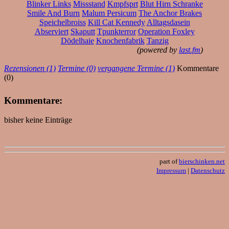
Blinker Links
Missstand
Kmpfsprt
Blut Hirn Schranke
Smile And Burn
Malum Persicum
The Anchor Brakes
Speichelbroiss
Kill Cat Kennedy
Alltagsdasein
Abserviert
Skaputt
Tpunkterror
Operation Foxley
Dödelhaie
Knochenfabrik
Tanzig
(powered by
last.fm
)
Rezensionen (1)
Termine (0)
vergangene Termine (1)
Kommentare
(0)
Kommentare:
bisher keine Einträge
part of
bierschinken.net
Impressum
|
Datenschutz