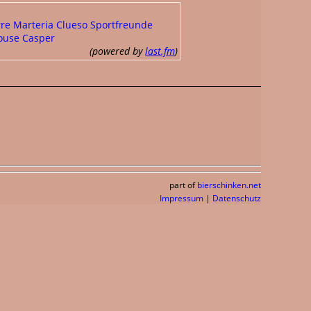
re
Marteria
Clueso
Sportfreunde
ouse
Casper
(powered by
last.fm
)
part of
bierschinken.net
Impressum
|
Datenschutz