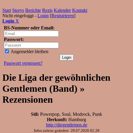
Start
Storys
Berichte
Rezis
Kalender
Kontakt
Nicht eingeloggt -
Login
[
Registrieren
]
Login
X
BS-Nummer oder Email:
Passwort:
Angemeldet bleiben
Passwort vergessen?
Die Liga der gewöhnlichen
Gentlemen (Band) »
Rezensionen
Stil:
Powerpop, Soul, Modrock, Punk
Herkunft:
Hamburg
http://diegentlemen.de
Infos zuletzt geändert: 29.07.2026 02:28