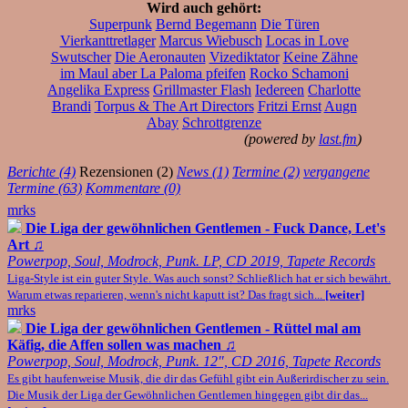
Wird auch gehört:
Superpunk
Bernd Begemann
Die Türen
Vierkanttretlager
Marcus Wiebusch
Locas in Love
Swutscher
Die Aeronauten
Vizediktator
Keine Zähne
im Maul aber La Paloma pfeifen
Rocko Schamoni
Angelika Express
Grillmaster Flash
Iedereen
Charlotte
Brandi
Torpus & The Art Directors
Fritzi Ernst
Augn
Abay
Schrottgrenze
(powered by
last.fm
)
Berichte (4)
Rezensionen (2)
News (1)
Termine (2)
vergangene
Termine (63)
Kommentare (0)
mrks
Die Liga der gewöhnlichen Gentlemen - Fuck Dance, Let's
Art
♫
Powerpop, Soul, Modrock, Punk. LP, CD 2019, Tapete Records
Liga-Style ist ein guter Style. Was auch sonst? Schließlich hat er sich bewährt.
Warum etwas reparieren, wenn's nicht kaputt ist? Das fragt sich...
[weiter]
mrks
Die Liga der gewöhnlichen Gentlemen - Rüttel mal am
Käfig, die Affen sollen was machen
♫
Powerpop, Soul, Modrock, Punk. 12", CD 2016, Tapete Records
Es gibt haufenweise Musik, die dir das Gefühl gibt ein Außerirdischer zu sein.
Die Musik der Liga der Gewöhnlichen Gentlemen hingegen gibt dir das...