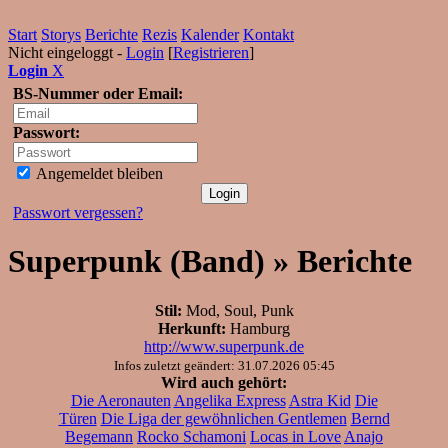
Start
Storys
Berichte
Rezis
Kalender
Kontakt
Nicht eingeloggt -
Login
[
Registrieren
]
Login
X
BS-Nummer oder Email:
Passwort:
Angemeldet bleiben
Passwort vergessen?
Superpunk (Band) » Berichte
Stil:
Mod, Soul, Punk
Herkunft:
Hamburg
http://www.superpunk.de
Infos zuletzt geändert: 31.07.2026 05:45
Wird auch gehört:
Die Aeronauten
Angelika Express
Astra Kid
Die
Türen
Die Liga der gewöhnlichen Gentlemen
Bernd
Begemann
Rocko Schamoni
Locas in Love
Anajo