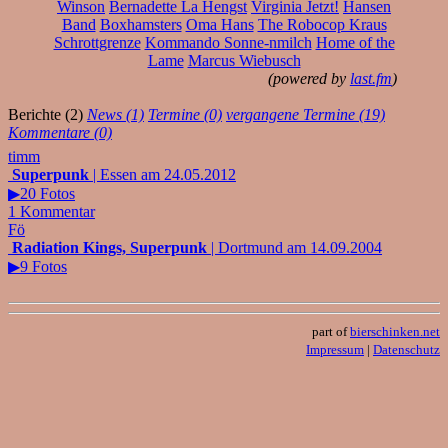
Winson
Bernadette La Hengst
Virginia Jetzt!
Hansen
Band
Boxhamsters
Oma Hans
The Robocop Kraus
Schrottgrenze
Kommando Sonne-nmilch
Home of the
Lame
Marcus Wiebusch
(powered by
last.fm
)
Berichte (2)
News (1)
Termine (0)
vergangene Termine (19)
Kommentare (0)
timm
Superpunk
| Essen am 24.05.2012
▶20 Fotos
1 Kommentar
Fö
Radiation Kings, Superpunk
| Dortmund am 14.09.2004
▶9 Fotos
part of
bierschinken.net
Impressum
|
Datenschutz