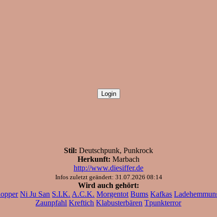
Stil:
Deutschpunk, Punkrock
Herkunft:
Marbach
http://www.diesiffer.de
Infos zuletzt geändert: 31.07.2026 08:14
Wird auch gehört:
lopper
Ni Ju San
S.I.K.
A.C.K.
Morgentot
Bums
Kafkas
Ladehemmun
Zaunpfahl
Kreftich
Klabusterbären
Tpunkterror