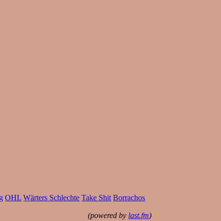
g
OHL
Wärters Schlechte
Take Shit
Borrachos
(powered by
last.fm
)