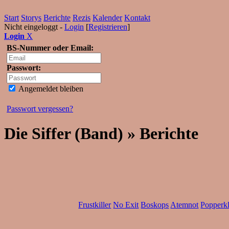
Start
Storys
Berichte
Rezis
Kalender
Kontakt
Nicht eingeloggt -
Login
[
Registrieren
]
Login
X
BS-Nummer oder Email:
Passwort:
Angemeldet bleiben
Passwort vergessen?
Die Siffer (Band) » Berichte
Frustkiller
No Exit
Boskops
Atemnot
Popperk