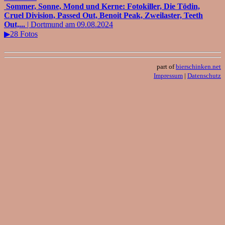
Sommer, Sonne, Mond und Kerne: Fotokiller, Die Tödin,
Cruel Division, Passed Out, Benoit Peak, Zweilaster, Teeth
Out,...
| Dortmund am 09.08.2024
▶28 Fotos
part of
bierschinken.net
Impressum
|
Datenschutz