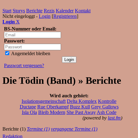
Start
Storys
Berichte
Rezis
Kalender
Kontakt
Nicht eingeloggt -
Login
[
Registrieren
]
Login
X
BS-Nummer oder Email:
Passwort:
Angemeldet bleiben
Passwort vergessen?
Die Tödin (Band) » Berichte
Wird auch gehört:
Isolationsgemeinschaft
Delta Komplex
Kontrolle
Ductape
Rue Oberkampf
Buzz Kull
Grey Gallows
Isla Ola
Bleib Modern
She Past Away
Ash Code
(powered by
last.fm
)
Berichte (1)
Termine (1)
vergangene Termine (1)
Redaktion