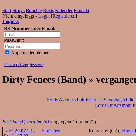
Start
Storys
Berichte
Rezis
Kalender
Kontakt
Nicht eingeloggt -
Login
[
Registrieren
]
Login
X
BS-Nummer oder Email:
Passwort:
Angemeldet bleiben
Passwort vergessen?
Dirty Fences (Band) » vergange
Sonic Avenues
Public House
Scumbag Million
Lords Of Altamont
P
Berichte (1)
Termine (0)
vergangene Termine (2)
Fr, 29.07.22 -
Fluff Fest
Rokycany (CZ),
Flugha