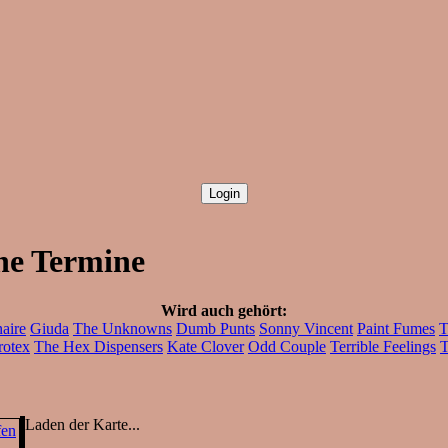
ne Termine
Wird auch gehört:
aire
Giuda
The Unknowns
Dumb Punts
Sonny Vincent
Paint Fumes
T
rotex
The Hex Dispensers
Kate Clover
Odd Couple
Terrible Feelings
T
Laden der Karte...
fen