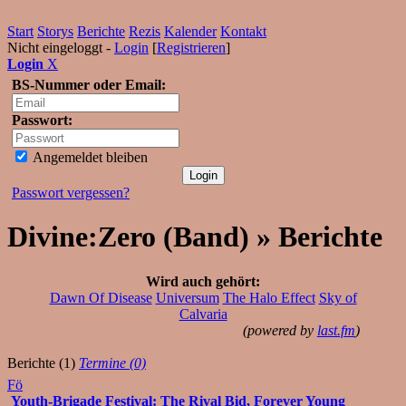
Start
Storys
Berichte
Rezis
Kalender
Kontakt
Nicht eingeloggt -
Login
[
Registrieren
]
Login
X
BS-Nummer oder Email:
Passwort:
Angemeldet bleiben
Passwort vergessen?
Divine:Zero (Band) » Berichte
Wird auch gehört:
Dawn Of Disease
Universum
The Halo Effect
Sky of
Calvaria
(powered by
last.fm
)
Berichte (1)
Termine (0)
Fö
Youth-Brigade Festival: The Rival Bid, Forever Young