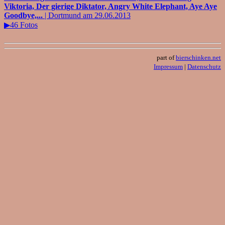
Viktoria, Der gierige Diktator, Angry White Elephant, Aye Aye
Goodbye,...
| Dortmund am 29.06.2013
▶46 Fotos
part of
bierschinken.net
Impressum
|
Datenschutz