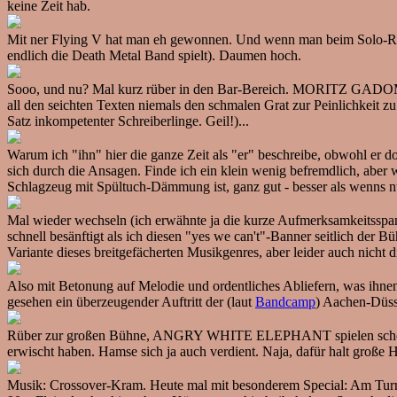
keine Zeit hab.
Mit ner Flying V hat man eh gewonnen. Und wenn man beim Solo-Runt
endlich die Death Metal Band spielt). Daumen hoch.
Sooo, und nu? Mal kurz rüber in den Bar-Bereich. MORITZ GADOMSKI
all den seichten Texten niemals den schmalen Grat zur Peinlichkeit z
Satz inkompetenter Schreiberlinge. Geil!)...
Warum ich "ihn" hier die ganze Zeit als "er" beschreibe, obwohl er 
sich durch die Ansagen. Finde ich ein klein wenig befremdlich, aber 
Schlagzeug mit Spültuch-Dämmung ist, ganz gut - besser als wenns n
Mal wieder wechseln (ich erwähnte ja die kurze Aufmerksamkeitsspa
schnell besänftigt als ich diesen "yes we can't"-Banner seitlich de
Variante dieses breitgefächerten Musikgenres, aber leider auch nich
Also mit Betonung auf Melodie und ordentliches Abliefern, was ihnen du
gesehen ein überzeugender Auftritt der (laut
Bandcamp
) Aachen-Düsse
Rüber zur großen Bühne, ANGRY WHITE ELEPHANT spielen schon. An 
erwischt haben. Hamse sich ja auch verdient. Naja, dafür halt große H
Musik: Crossover-Kram. Heute mal mit besonderem Special: Am Turntab