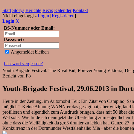
Start
Storys
Berichte
Rezis
Kalender
Kontakt
Nicht eingeloggt -
Login
[
Registrieren
]
Login
X
BS-Nummer oder Email:
Passwort:
Angemeldet bleiben
Passwort vergessen?
Youth-Brigade Festival: The Rival Bid, Forever Young Viktoria, Der
Bericht von Fö
Youth-Brigade Festival, 29.06.2013 in Do
Heute in der Zeitung, im Automobil-Teil: Ein Zitat von Campino, Sän
möglich". Keine Ahnung WANN er das gesagt hat, aber witzig fand ic
profilieren und eigentlich zum Ausdruck bringen, dass mit 50 über die
Wat solls. Wie finde ich denn jetzt die Überleitung zum eigentlichen
ohne dass die Vielfältigkeit da groß drunter zu leiden hat. Ganze 2
Konkurrenz in der Dortmunder Westfalenhalle: Mia - aber die können 