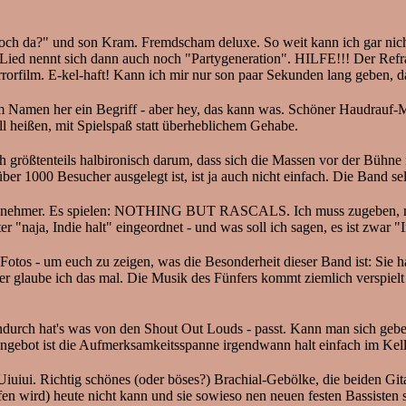
noch da?" und son Kram. Fremdscham deluxe. So weit kann ich gar nich
Lied nennt sich dann auch noch "Partygeneration". HILFE!!! Der Refrain
rrorfilm. E-kel-haft! Kann ich mir nur son paar Sekunden lang geben, d
men her ein Begriff - aber hey, das kann was. Schöner Haudrauf-Meta
ll heißen, mit Spielspaß statt überheblichem Gehabe.
rößtenteils halbironisch darum, dass sich die Massen vor der Bühne ni
über 1000 Besucher ausgelegt ist, ist ja auch nicht einfach. Die Band se
genehmer. Es spielen: NOTHING BUT RASCALS. Ich muss zugeben, mich
 "naja, Indie halt" eingeordnet - und was soll ich sagen, es ist zwar "I
Fotos - um euch zu zeigen, was die Besonderheit dieser Band ist: Sie 
 hier glaube ich das mal. Die Musik des Fünfers kommt ziemlich verspiel
urch hat's was von den Shout Out Louds - passt. Kann man sich gebe
ngebot ist die Aufmerksamkeitsspanne irgendwann halt einfach im Kell
 Richtig schönes (oder böses?) Brachial-Gebölke, die beiden Gitarrist
en wird) heute nicht kann und sie sowieso nen neuen festen Bassisten su