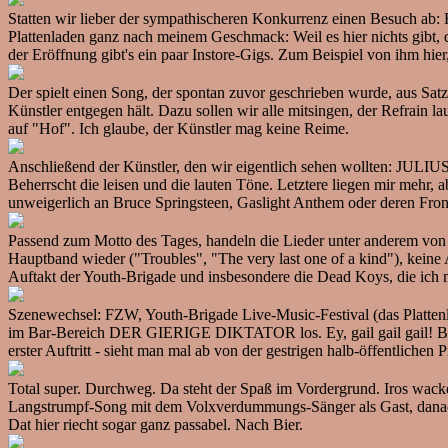
Statten wir lieber der sympathischeren Konkurrenz einen Besuch ab: 
Plattenladen ganz nach meinem Geschmack: Weil es hier nichts gibt, das
der Eröffnung gibt's ein paar Instore-Gigs. Zum Beispiel von ihm 
Der spielt einen Song, der spontan zuvor geschrieben wurde, aus Sat
Künstler entgegen hält. Dazu sollen wir alle mitsingen, der Refrain 
auf "Hof". Ich glaube, der Künstler mag keine Reime.
Anschließend der Künstler, den wir eigentlich sehen wollten: JUL
Beherrscht die leisen und die lauten Töne. Letztere liegen mir mehr, 
unweigerlich an Bruce Springsteen, Gaslight Anthem oder deren Front
Passend zum Motto des Tages, handeln die Lieder unter anderem von Mu
Hauptband wieder ("Troubles", "The very last one of a kind"), keine A
Auftakt der Youth-Brigade und insbesondere die Dead Koys, die ich mi
Szenewechsel: FZW, Youth-Brigade Live-Music-Festival (das Plattenl
im Bar-Bereich DER GIERIGE DIKTATOR los. Ey, gail gail gail! Bes
erster Auftritt - sieht man mal ab von der gestrigen halb-öffentlichen 
Total super. Durchweg. Da steht der Spaß im Vordergrund. Iros wack
Langstrumpf-Song mit dem Volxverdummungs-Sänger als Gast, danach 
Dat hier riecht sogar ganz passabel. Nach Bier.