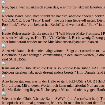
Nee, Spaß, war musikalisch sogar das, was mir bis jetzt am Ehesten 
Nächste Band. Also, nicht direkt die nächste, aber die anderen bei
GOODBYE. Oder "Felix' Band", wie die Fans liebevoll sagen. Die F
Post-Punk". Wer von beiden hat Recht? Und wer hat das "Punk" in d
Heute Releaseparty für die neue EP "I Will Never Make Promises, I Pr
was zur Musik sagen. Hm. Tja. Viel Gefrickel. Recht wenig Gesangs
aber kurz darauf wieder meine Musikbanausen-Synapsen platzen.
Allzu viel kann ich dem nicht abgewinnen. Zeigt aber trotzdem mal wi
Beschreibung der heutigen Veranstaltung in den Raum werfen, ja dire
sind SCHEISSE!
Raus aus dem Club, ab an die Bar. Also, vor die Bar-Bühne. PACIFIC
Subrosa gesehen hab, noch dezent anders besetzt? Hm. Damals fand i
Also lieber gucken, was in der Halle so geht. REFUSE YOUR HEROES 
Ohr dringen. Mit anderen Worten: Ich kann mich absolut Null an den 
der Musikrichtung liegen. Nichts gegen Metal und nichts gegen Hardc
Wieder in den Club. Nächste Band: SWAP! (mit Ausrufezeichen). Timm
hat optisch schonmal gewonnen, leider sieht man ihn hier auf dem Fo