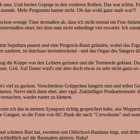
h raus. Und breites Gepoge in den vorderen Reihen. Das war schön. F
hon zuende. Mehr Programm hamse nicht. Ob das wohl ganz stark war?!
 schon wenige Töne dermaßen ab, dass ich nicht einmal ein Foto hin
nermaßen einer, bei dem man nicht unbedingt viel erwartet. Ich zumind
h mit Sepultura paaren und eine Progrock-Band gründen, wobei das Erg
nten zaubern, ist durchaus beeindruckend - und das Organ des Sängers ü
ie Köppe von den Leibern gerissen und die Trommeln geklaut. Damit 
üsse. Geil. Auf Dauer wird's mir aber doch etwas zu sehr nicht-ganz-so
bt's viel zu gucken. Verschiedene Grüppchen lungern rum und teilen G
tarren. Nervt mich dann eher, aber egal. Zukünftiges Postkartenmotiv 
versuchen, wieder runter zu klettern.
s in meinen Synapsen richtig gespeichert habe, aus Wuppertal - al
re Gangart, so die Form von HC-Punk die nach "Crewshouts" und sonem 
al schönen Bart hat, zweitens son Oldschool-Bandana trägt, und drittens
 schließlich auf die Basssaiten glotzen. Haha!