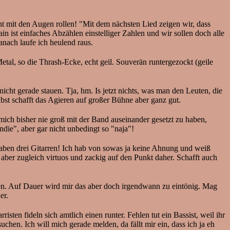
t mit den Augen rollen! "Mit dem nächsten Lied zeigen wir, dass
 ist einfaches Abzählen einstelliger Zahlen und wir sollen doch alle
anach laufe ich heulend raus.
l, so die Thrash-Ecke, echt geil. Souverän runtergezockt (geile
cht gerade stauen. Tja, hm. Is jetzt nichts, was man den Leuten, die
lbst schafft das Agieren auf großer Bühne aber ganz gut.
 bisher nie groß mit der Band auseinander gesetzt zu haben,
ndie", aber gar nicht unbedingt so "naja"!
haben drei Gitarren! Ich hab von sowas ja keine Ahnung und weiß
t aber zugleich virtuos und zackig auf den Punkt daher. Schafft auch
n. Auf Dauer wird mir das aber doch irgendwann zu eintönig. Mag
er.
en fideln sich amtlich einen runter. Fehlen tut ein Bassist, weil ihr
chen. Ich will mich gerade melden, da fällt mir ein, dass ich ja eh