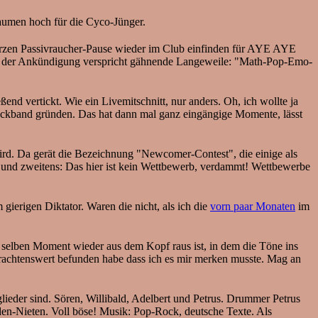
Daumen hoch für die Cyco-Jünger.
 kurzen Passivraucher-Pause wieder im Club einfinden für AYE AYE
in der Ankündigung verspricht gähnende Langeweile: "Math-Pop-Emo-
nd vertickt. Wie ein Livemitschnitt, nur anders. Oh, ich wollte ja
ockband gründen. Das hat dann mal ganz eingängige Momente, lässt
wird. Da gerät die Bezeichnung "Newcomer-Contest", die einige als
, und zweitens: Das hier ist kein Wettbewerb, verdammt! Wettbewerbe
erigen Diktator. Waren die nicht, als ich die
vorn paar Monaten
im
selben Moment wieder aus dem Kopf raus ist, in dem die Töne ins
 erachtenswert befunden habe dass ich es mir merken musste. Mag an
eder sind. Sören, Willibald, Adelbert und Petrus. Drummer Petrus
den-Nieten. Voll böse! Musik: Pop-Rock, deutsche Texte. Als