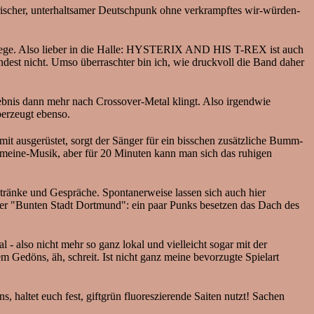
rischer, unterhaltsamer Deutschpunk ohne verkrampftes wir-würden-
kriege. Also lieber in die Halle: HYSTERIX AND HIS T-REX ist auch
est nicht. Umso überraschter bin ich, wie druckvoll die Band daher
ebnis dann mehr nach Crossover-Metal klingt. Also irgendwie
berzeugt ebenso.
ausgerüstet, sorgt der Sänger für ein bisschen zusätzliche Bumm-
-­meine-Musik, aber für 20 Minuten kann man sich das ruhigen
etränke und Gespräche. Spontanerweise lassen sich auch hier
der "Bunten Stadt Dortmund": ein paar Punks besetzen das Dach des
so nicht mehr so ganz lokal und vielleicht sogar mit der
Gedöns, äh, schreit. Ist nicht ganz meine bevorzugte Spielart
, haltet euch fest, giftgrün fluoreszierende Saiten nutzt! Sachen