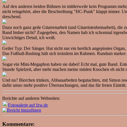
Auf den anderen beiden Bühnen ist mittlerweile kein Programm me
nicht reingehört, aber die Beschreibung "HC-Punk" klappt immer. Und
dreschend.
Dazu noch ganz geile Gitarrenarbeit (und Gitarristenbeinarbeit), d
Band bisher nicht? Zugegeben, den Namen hab ich schonmal irgendwo g
Unwichtiges Detail, ich weiß.
Geiler Typ: Der Sänger. Hat nicht nur ein herrlich angepisstes Organ
Das Fußball-Bashing hält sich trotzdem im Rahmen. Rundum starker A
Sogar ein Mini-Megaphon haben sie dabei! Echt mal, gute Band. Entde
Stunde Spielzeit, aber mehr machen meine müden Knochen eh nicht me
Und nu? Bierchen trinken, Abbauarbeiten begutachten, mit Simon noc
dafür umso mehr positive Überraschungen, und das für freien Eintritt
Berichte auf anderen Webseiten:
Fotogalerie auf fzw.de
Kommentare: