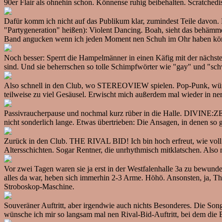
90er Flair als ohnehin schon. Könnense ruhig beibehalten. Scratchedi
Dafür komm ich nicht auf das Publikum klar, zumindest Teile davon. 
"Partygeneration" heißen): Violent Dancing. Boah, sieht das behämmert
Band angucken wenn ich jeden Moment nen Schuh im Ohr haben könnt
Noch besser: Sperrt die Hampelmänner in einen Käfig mit der nächs
sind. Und sie beherrschen so tolle Schimpfwörter wie "gay" und "schwu
Also schnell in den Club, wo STEREOVIEW spielen. Pop-Punk, würde 
teilweise zu viel Gesäusel. Erwischt mich außerdem mal wieder in ner 
Passivraucherpause und nochmal kurz rüber in die Halle. DIVINE:ZER
nicht sonderlich lange. Etwas übertrieben: Die Ansagen, in denen so 
Zurück in den Club. THE RIVAL BID! Ich bin hoch erfreut, wie voll da
Altersschichten. Sogar Rentner, die unrhythmisch mitklatschen. Als
Vor zwei Tagen waren sie ja erst in der Westfalenhalle 3a zu bewun
alles da war, heben sich immerhin 2-3 Arme. Höhö. Ansonsten, ja, The
Stroboskop-Maschine.
Souveräner Auftritt, aber irgendwie auch nichts Besonderes. Die Son
wünsche ich mir so langsam mal nen Rival-Bid-Auftritt, bei dem die Ba