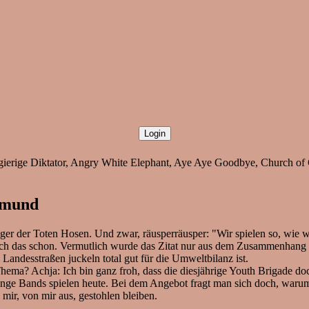
 gierige Diktator, Angry White Elephant, Aye Aye Goodbye, Church of
rtmund
ger der Toten Hosen. Und zwar, räusperräusper: "Wir spielen so, wie w
h das schon. Vermutlich wurde das Zitat nur aus dem Zusammenhang ge
 Landesstraßen juckeln total gut für die Umweltbilanz ist.
 Thema? Achja: Ich bin ganz froh, dass die diesjährige Youth Brigade d
7 junge Bands spielen heute. Bei dem Angebot fragt man sich doch, wa
mir, von mir aus, gestohlen bleiben.