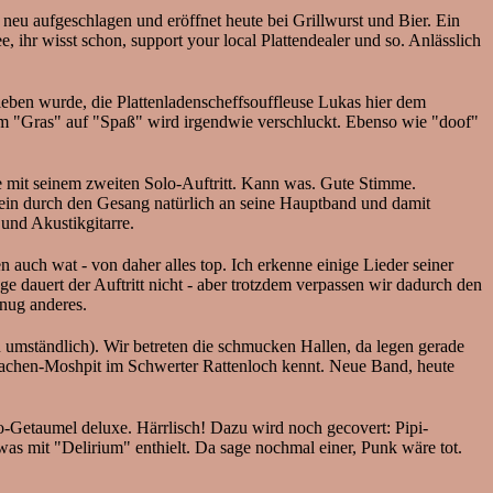
neu aufgeschlagen und eröffnet heute bei Grillwurst und Bier. Ein
, ihr wisst schon, support your local Plattendealer und so. Anlässlich
ieben wurde, die Plattenladenscheffsouffleuse Lukas hier dem
 Reim "Gras" auf "Spaß" wird irgendwie verschluckt. Ebenso wie "doof"
mit seinem zweiten Solo-Auftritt. Kann was. Gute Stimme.
allein durch den Gesang natürlich an seine Hauptband und damit
und Akustikgitarre.
 auch wat - von daher alles top. Ich erkenne einige Lieder seiner
ge dauert der Auftritt nicht - aber trotzdem verpassen wir dadurch den
enug anderes.
umständlich). Wir betreten die schmucken Hallen, da legen gerade
achen-Moshpit im Schwerter Rattenloch kennt. Neue Band, heute
-Getaumel deluxe. Härrlisch! Dazu wird noch gecovert: Pipi-
 mit "Delirium" enthielt. Da sage nochmal einer, Punk wäre tot.