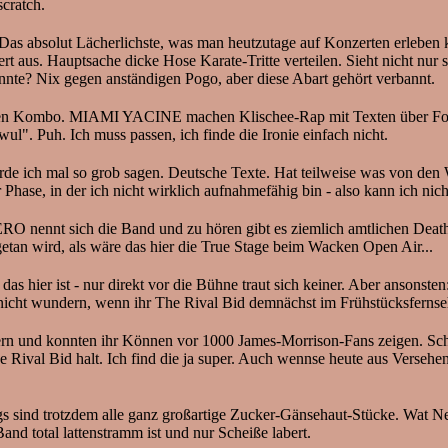
scratch.
Das absolut Lächerlichste, was man heutzutage auf Konzerten erleben k
 aus. Hauptsache dicke Hose Karate-Tritte verteilen. Sieht nicht nur sc
e? Nix gegen anständigen Pogo, aber diese Abart gehört verbannt.
ten Kombo. MIAMI YACINE machen Klischee-Rap mit Texten über Fotzen
l". Puh. Ich muss passen, ich finde die Ironie einfach nicht.
ich mal so grob sagen. Deutsche Texte. Hat teilweise was von den Wo
Phase, in der ich nicht wirklich aufnahmefähig bin - also kann ich nic
O nennt sich die Band und zu hören gibt es ziemlich amtlichen Death
getan wird, als wäre das hier die True Stage beim Wacken Open Air...
s hier ist - nur direkt vor die Bühne traut sich keiner. Aber ansonsten
o nicht wundern, wenn ihr The Rival Bid demnächst im Frühstücksferns
dern und konnten ihr Können vor 1000 James-Morrison-Fans zeigen. Sch
 Rival Bid halt. Ich find die ja super. Auch wennse heute aus Versehen
gs sind trotzdem alle ganz großartige Zucker-Gänsehaut-Stücke. Wat N
nd total lattenstramm ist und nur Scheiße labert.