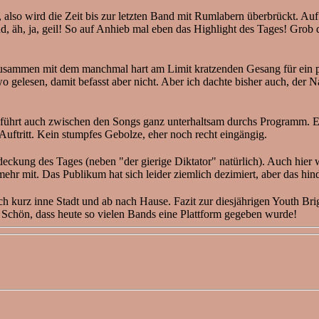
hr, also wird die Zeit bis zur letzten Band mit Rumlabern überbrüc
, äh, ja, geil! So auf Anhieb mal eben das Highlight des Tages! Grob 
ie zusammen mit dem manchmal hart am Limit kratzenden Gesang für ei
elesen, damit befasst aber nicht. Aber ich dachte bisher auch, der Nam
, führt auch zwischen den Songs ganz unterhaltsam durchs Programm. Es
uftritt. Kein stumpfes Gebolze, eher noch recht eingängig.
ckung des Tages (neben "der gierige Diktator" natürlich). Auch hier w
hr mit. Das Publikum hat sich leider ziemlich dezimiert, aber das hin
h kurz inne Stadt und ab nach Hause. Fazit zur diesjährigen Youth B
. Schön, dass heute so vielen Bands eine Plattform gegeben wurde!