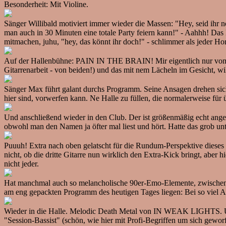
Besonderheit: Mit Violine.
Sänger Willibald motiviert immer wieder die Massen: "Hey, seid ihr 
man auch in 30 Minuten eine totale Party feiern kann!" - Aahhh! Das 
mitmachen, juhu, "hey, das könnt ihr doch!" - schlimmer als jeder Ho
Auf der Hallenbühne: PAIN IN THE BRAIN! Mir eigentlich nur vom Na
Gitarrenarbeit - von beiden!) und das mit nem Lächeln im Gesicht, wi
Sänger Max führt galant durchs Programm. Seine Ansagen drehen sich g
hier sind, vorwerfen kann. Ne Halle zu füllen, die normalerweise für 
Und anschließend wieder in den Club. Der ist größenmäßig echt an
obwohl man den Namen ja öfter mal liest und hört. Hatte das grob unter
Puuuh! Extra nach oben gelatscht für die Rundum-Perspektive dieses 
nicht, ob die dritte Gitarre nun wirklich den Extra-Kick bringt, aber
nicht jeder.
Hat manchmal auch so melancholische 90er-Emo-Elemente, zwischend
am eng gepackten Programm des heutigen Tages liegen: Bei so viel A
Wieder in die Halle. Melodic Death Metal von IN WEAK LIGHTS. Uiuiui.
"Session-Bassist" (schön, wie hier mit Profi-Begriffen um sich geworf