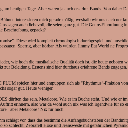
lag am heutigen Tage. Aber waren ja auch erst drei Bands. Von daher 
den Bühnen interessieren mich gerade mäßig, weshalb wir uns nach ner
ans sagen auch liebevoll, die seien ganz gut. Die Genre-Einordnung 
ie Beschreibung gepackt?
omise". Diese wird komplett chronologisch durchgespielt und anschließe
passagen. Sperrig, aber hörbar. Als würden Jimmy Eat World ne Progr
eder, wie hoch die musikalische Qualität doch ist, die heute geboten 
kt zur Beleidung. Erstens sind hier durchaus erfahrene Bands zugegen
 PLUM spielen hier und entpuppen sich als "Rhythmus"-Fraktion vom gi
chs sogar gut. Heute weniger.
dürften das sein. Metalcore. Wie er im Buche steht. Und wie er im 
Auftritt erinnern, also war da wohl auch nix was ich irgendwie für so
ore - aber Metalcore? Nix für mich.
 schlägt vor, dass das bestimmt die Anfangsbuchstaben der Bandmitgli
to so schlecht: Zebrafell-Hose und Jeansweste mit gefährlichen Pyrami