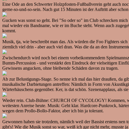
Eine Ode an den Schwerter Holzpfosten-Fußballverein geht auch noc
gerne-­so-und-so-sein. Nach gut 15 Minuten ist der Auftritt aber sc
Gucken was sonst so geht. Bei "So oder so" im Club schrecken mich
mal wieder ein Bandname, wie er im Buche steht. Wenn auch zugegebe
kommt.
Musik, tja, wie beschreibt man das. Als würden die Foo Fighters sic
ziemlich viel drin - aber auch viel dran. Was die da an den Instrume
Zwischendurch wird noch bei einem vorbeikommendem Spielmannszug d
Bumm-Percussion - und verstärkt den Eindruck der vielseitigen Einfl
Gewissens angucken, ohne bleibende Schäden davon zu tragen.
Ab zur Belustigungs-Stage. So nenne ich mal das hier draußen, da gi
musikalische Darbietungen antreffen: Nämlich in Form von Akustikgi
Wärterhäuschens gegenüber. Ker, is dat schön. Szenenapplaus, als sie 
Wieder rein. Club-Bühne: CHURCH OF CYCOLOGY! Kommen, wenn ich da
weitesten Anreise heute. Musik: Geht klar. Hardcore-Punkrock, härte
wegen dem Prollo-Bollo-Faktor, aber ich bin ja tolerant.
Gewonnen haben sie trotzdem, nämlich weil der Bassist erstens nen tot
gibt's! Wie die Musik sonst so war, weiß ich gar nicht mehr, musste ja