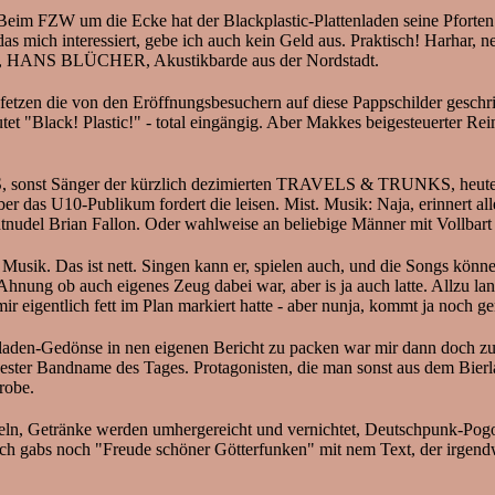
Beim FZW um die Ecke hat der Blackplastic-Plattenladen seine Pforten 
 mich interessiert, gebe ich auch kein Geld aus. Praktisch! Harhar, nee
hier, HANS BLÜCHER, Akustikbarde aus der Nordstadt.
zfetzen die von den Eröffnungsbesuchern auf diese Pappschilder geschr
lautet "Black! Plastic!" - total eingängig. Aber Makkes beigesteuerter
IUS, sonst Sänger der kürzlich dezimierten TRAVELS & TRUNKS, heute 
aber das U10-Publikum fordert die leisen. Mist. Musik: Naja, erinnert 
nudel Brian Fallon. Oder wahlweise an beliebige Männer mit Vollbart 
sik. Das ist nett. Singen kann er, spielen auch, und die Songs können
hnung ob auch eigenes Zeug dabei war, aber is ja auch latte. Allzu lan
r eigentlich fett im Plan markiert hatte - aber nunja, kommt ja noch g
aden-Gedönse in nen eigenen Bericht zu packen war mir dann doch zu 
ter Bandname des Tages. Protagonisten, die man sonst aus dem Bierl
Probe.
eln, Getränke werden umhergereicht und vernichtet, Deutschpunk-Pogo
gabs noch "Freude schöner Götterfunken" mit nem Text, der irgendwas