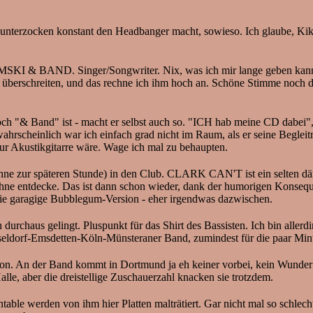
erzocken konstant den Headbanger macht, sowieso. Ich glaube, Kiki 
 & BAND. Singer/Songwriter. Nix, was ich mir lange geben kann, aber
u überschreiten, und das rechne ich ihm hoch an. Schöne Stimme noch d
doch "& Band" ist - macht er selbst auch so. "ICH hab meine CD dabei"
wahrscheinlich war ich einfach grad nicht im Raum, als er seine Begle
ur Akustikgitarre wäre. Wage ich mal zu behaupten.
nne zur späteren Stunde) in den Club. CLARK CAN'T ist ein selten dä
r Bühne entdecke. Das ist dann schon wieder, dank der humorigen Kons
t die garagige Bubblegum-Version - eher irgendwas dazwischen.
rchaus gelingt. Pluspunkt für das Shirt des Bassisten. Ich bin allerdin
ldorf-­Emsdetten-Köln-­Münsteraner Band, zumindest für die paar Minu
der Band kommt in Dortmund ja eh keiner vorbei, kein Wunder dass 
alle, aber die dreistellige Zuschauerzahl knacken sie trotzdem.
le werden von ihm hier Platten malträtiert. Gar nicht mal so schlech