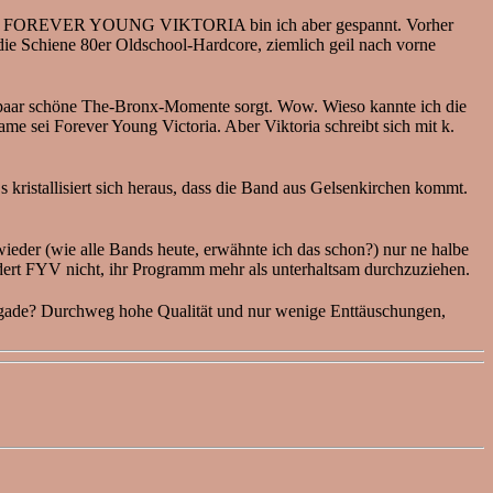
kt. Auf FOREVER YOUNG VIKTORIA bin ich aber gespannt. Vorher
die Schiene 80er Oldschool-Hardcore, ziemlich geil nach vorne
n paar schöne The-Bronx-Momente sorgt. Wow. Wieso kannte ich die
e sei Forever Young Victoria. Aber Viktoria schreibt sich mit k.
 kristallisiert sich heraus, dass die Band aus Gelsenkirchen kommt.
ieder (wie alle Bands heute, erwähnte ich das schon?) nur ne halbe
dert FYV nicht, ihr Programm mehr als unterhaltsam durchzuziehen.
rigade? Durchweg hohe Qualität und nur wenige Enttäuschungen,