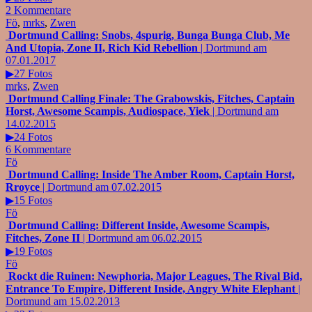
2 Kommentare
Fö
,
mrks
,
Zwen
Dortmund Calling: Snobs, 4spurig, Bunga Bunga Club, Me
And Utopia, Zone II, Rich Kid Rebellion
| Dortmund am
07.01.2017
▶27 Fotos
mrks
,
Zwen
Dortmund Calling Finale: The Grabowskis, Fitches, Captain
Horst, Awesome Scampis, Audiospace, Yiek
| Dortmund am
14.02.2015
▶24 Fotos
6 Kommentare
Fö
Dortmund Calling: Inside The Amber Room, Captain Horst,
Rroyce
| Dortmund am 07.02.2015
▶15 Fotos
Fö
Dortmund Calling: Different Inside, Awesome Scampis,
Fitches, Zone II
| Dortmund am 06.02.2015
▶19 Fotos
Fö
Rockt die Ruinen: Newphoria, Major Leagues, The Rival Bid,
Entrance To Empire, Different Inside, Angry White Elephant
|
Dortmund am 15.02.2013