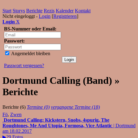
Start
Storys
Berichte
Rezis
Kalender
Kontakt
Nicht eingeloggt -
Login
[
Registrieren
]
Login
X
BS-Nummer oder Email:
Passwort:
Angemeldet bleiben
Passwort vergessen?
Dortmund Calling (Band) »
Berichte
Berichte (6)
Termine (0)
vergangene Termine (18)
Fö
,
Zwen
Dortmund Calling: Kickstern, Snobs, 4spurig, The
Roughtones, Me And Utopia, Formosa, Vice Atlantic
| Dortmund
am 18.02.2017
▶29 Fotos