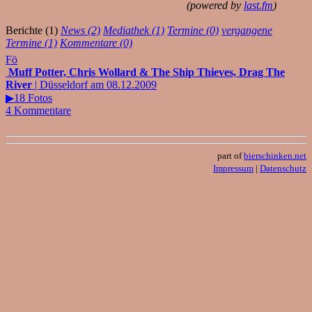
(powered by
last.fm
)
Berichte (1)
News (2)
Mediathek (1)
Termine (0)
vergangene
Termine (1)
Kommentare (0)
Fö
Muff Potter, Chris Wollard & The Ship Thieves, Drag The
River
| Düsseldorf am 08.12.2009
▶18 Fotos
4 Kommentare
part of
bierschinken.net
Impressum
|
Datenschutz