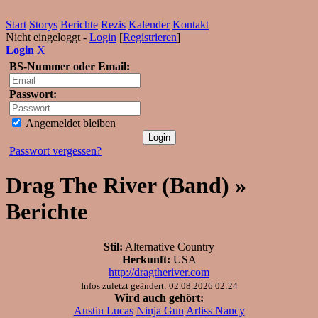
Start
Storys
Berichte
Rezis
Kalender
Kontakt
Nicht eingeloggt -
Login
[
Registrieren
]
Login
X
BS-Nummer oder Email:
Passwort:
Angemeldet bleiben
Passwort vergessen?
Drag The River (Band) »
Berichte
Stil:
Alternative Country
Herkunft:
USA
http://dragtheriver.com
Infos zuletzt geändert: 02.08.2026 02:24
Wird auch gehört:
Austin Lucas
Ninja Gun
Arliss Nancy