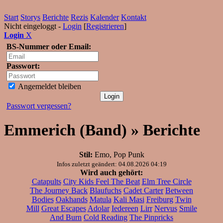
Start
Storys
Berichte
Rezis
Kalender
Kontakt
Nicht eingeloggt -
Login
[
Registrieren
]
Login
X
BS-Nummer oder Email:
Passwort:
Angemeldet bleiben
Passwort vergessen?
Emmerich (Band) » Berichte
Stil:
Emo, Pop Punk
Infos zuletzt geändert: 04.08.2026 04:19
Wird auch gehört:
Catapults
City Kids Feel The Beat
Elm Tree Circle
The Journey Back
Blaufuchs
Cadet Carter
Between
Bodies
Oakhands
Matula
Kali Masi
Freiburg
Twin
Mill
Great Escapes
Adolar
Iedereen
Lirr
Nervus
Smile
And Burn
Cold Reading
The Pinpricks