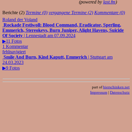
(powered by
last.fm
)
Berichte (2)
Termine (0)
vergangene Termine (2)
Kommentare (0)
Roland der Voland
Rockade Festiwoll: Blood Command, Eradicator, Sperling,
Emmerich, Stereokeys, Burn Juniper, Alight Havens, Suicide
Of Society
| Lennestadt am 07.09.2024
▶11 Fotos
1 Kommentar
fehlnavigiert
Smile And Burn, Kind Kaputt, Emmerich
| Stuttgart am
24.03.2023
▶9 Fotos
part of
bierschinken.net
Impressum
|
Datenschutz