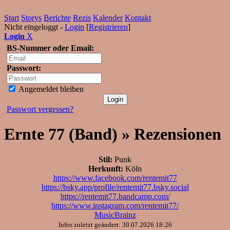
Start
Storys
Berichte
Rezis
Kalender
Kontakt
Nicht eingeloggt -
Login
[
Registrieren
]
Login
X
BS-Nummer oder Email:
Passwort:
Angemeldet bleiben
Passwort vergessen?
Ernte 77 (Band) » Rezensionen
Stil:
Punk
Herkunft:
Köln
https://www.facebook.com/rentemit77
https://bsky.app/profile/rentemit77.bsky.social
https://rentemit77.bandcamp.com/
https://www.instagram.com/rentemit77/
MusicBrainz
Infos zuletzt geändert: 30.07.2026 18:26