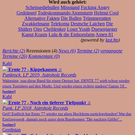
Wird auch gehört:
Scheissediebullen
Missstand
Fucking Angry
Gedrängel
Todeskommando Atomsturm
Helmut Cool
Alternative Fakten
Die Bullen
Trümmerratten
Zwakkelmann
Telekoma
Deutsche Laichen
Die
Shitlers
Oiro
Chefdenker
Loser Youth
Duesenjaeger
Kaput Krauts
Lulu & die Einhornfarm
Amen 81
(powered by
last.fm
)
Berichte (2)
Rezensionen (4)
News (6)
Termine (2)
vergangene
Termine (26)
Kommentare (0)
Kabl
Ernte 77 - Kippekausen
♫
Punkrock. LP 2019, Astroholz Records
Wahnsinn, was diese Band für einen Output hat. ERNTE 77 wirft schon wieder
einen Tonträger auf den Markt. Und wieder einen richtig starken! Ganze 19...
[weiter]
Kabl
Ernte 77 - Noch ein tieferer Tiefpunkt
♫
Punk. LP 2018, Astroholz Records
Geil! Endlich hat Ernte 77 wieder zur alten Hochform zurückgefunden! War das
Erstlingswerk, damals noch unter dem Bandnamen "Die nackten Gölfer"...
[weiter]
Gerdistan