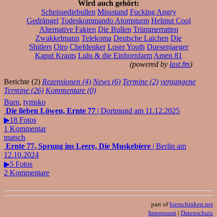
Wird auch gehört:
Scheissediebullen
Missstand
Fucking Angry
Gedrängel
Todeskommando Atomsturm
Helmut Cool
Alternative Fakten
Die Bullen
Trümmerratten
Zwakkelmann
Telekoma
Deutsche Laichen
Die
Shitlers
Oiro
Chefdenker
Loser Youth
Duesenjaeger
Kaput Krauts
Lulu & die Einhornfarm
Amen 81
(powered by
last.fm
)
Berichte (2)
Rezensionen (4)
News (6)
Termine (2)
vergangene
Termine (26)
Kommentare (0)
Burn
,
tymsko
Die lieben Löwen, Ernte 77
| Dortmund am 11.12.2025
▶18 Fotos
1 Kommentar
matsch
Ernte 77, Sprung ins Leere, Die Muskebiere
| Berlin am
12.10.2024
▶5 Fotos
2 Kommentare
part of
bierschinken.net
Impressum
|
Datenschutz