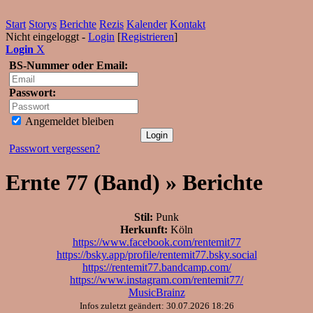
Start
Storys
Berichte
Rezis
Kalender
Kontakt
Nicht eingeloggt -
Login
[
Registrieren
]
Login
X
BS-Nummer oder Email:
Passwort:
Angemeldet bleiben
Passwort vergessen?
Ernte 77 (Band) » Berichte
Stil:
Punk
Herkunft:
Köln
https://www.facebook.com/rentemit77
https://bsky.app/profile/rentemit77.bsky.social
https://rentemit77.bandcamp.com/
https://www.instagram.com/rentemit77/
MusicBrainz
Infos zuletzt geändert: 30.07.2026 18:26