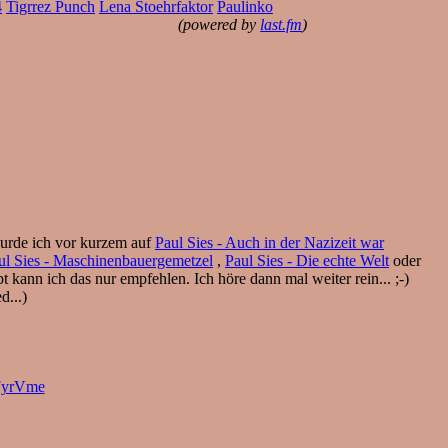
4
Tigrrez Punch
Lena Stoehrfaktor
Paulinko
(powered by
last.fm
)
 wurde ich vor kurzem auf
Paul Sies - Auch in der Nazizeit war
ul Sies - Maschinenbauergemetzel
,
Paul Sies - Die echte Welt
oder
bt kann ich das nur empfehlen. Ich höre dann mal weiter rein... ;-)
d...)
7yrVme