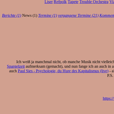
Liser
Refpolk
Tapete
Trouble Orchestra
Vi
Berichte (1)
News (1)
Termine (1)
vergangene Termine (21)
Komment
Ich weiß ja manchmal nicht, ob manche Musik nicht viellei
Spargelzeit
aufmerksam (gemacht), und nun fange ich an auch in an
auch
Paul Sies - Psychologie, du Hure des Kapitalismus (live)
- a
P.S.
https