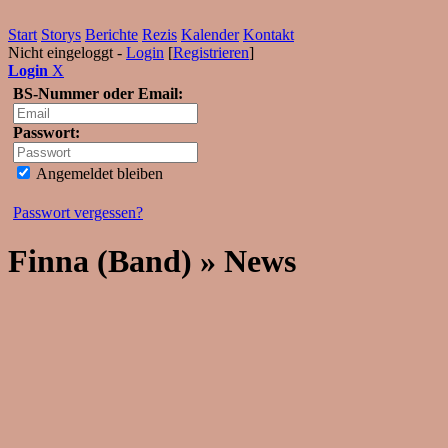
Start
Storys
Berichte
Rezis
Kalender
Kontakt
Nicht eingeloggt -
Login
[
Registrieren
]
Login
X
BS-Nummer oder Email:
Passwort:
Angemeldet bleiben
Passwort vergessen?
Finna (Band) » News