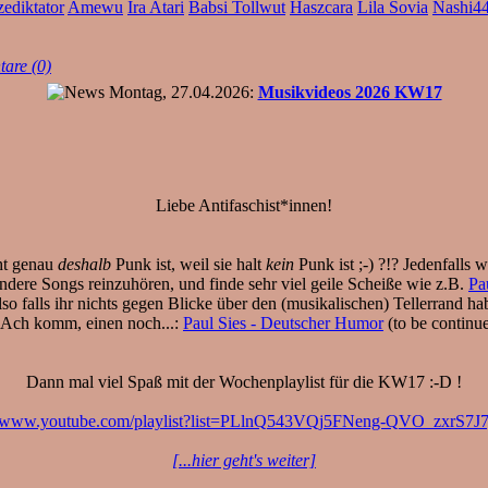
zediktator
Amewu
Ira Atari
Babsi Tollwut
Haszcara
Lila Sovia
Nashi4
are (0)
Montag, 27.04.2026:
Musikvideos 2026 KW17
Liebe Antifaschist*innen!
cht genau
deshalb
Punk ist, weil sie halt
kein
Punk ist ;-) ?!? Jedenfalls
dere Songs reinzuhören, und finde sehr viel geile Scheiße wie z.B.
Pa
lso falls ihr nichts gegen Blicke über den (musikalischen) Tellerrand ha
 Ach komm, einen noch...:
Paul Sies - Deutscher Humor
(to be continue
Dann mal viel Spaß mit der Wochenplaylist für die KW17 :-D !
://www.youtube.com/playlist?list=PLlnQ543VQj5FNeng-QVO_zxrS7J
[...hier geht's weiter]