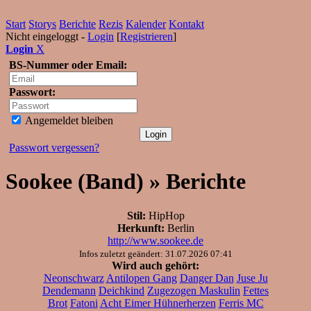
Start
Storys
Berichte
Rezis
Kalender
Kontakt
Nicht eingeloggt -
Login
[
Registrieren
]
Login
X
BS-Nummer oder Email:
Passwort:
Angemeldet bleiben
Passwort vergessen?
Sookee (Band) » Berichte
Stil:
HipHop
Herkunft:
Berlin
http://www.sookee.de
Infos zuletzt geändert: 31.07.2026 07:41
Wird auch gehört:
Neonschwarz
Antilopen Gang
Danger Dan
Juse Ju
Dendemann
Deichkind
Zugezogen Maskulin
Fettes
Brot
Fatoni
Acht Eimer Hühnerherzen
Ferris MC