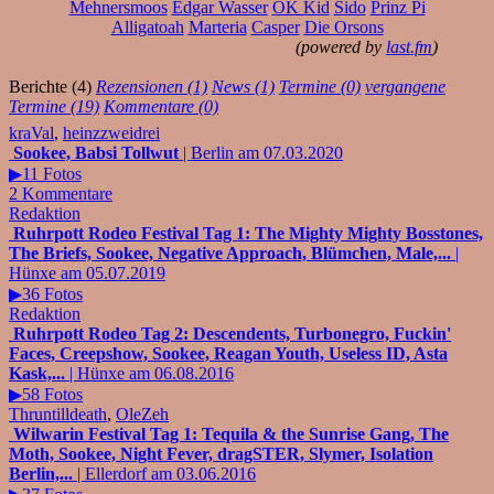
Mehnersmoos
Edgar Wasser
OK Kid
Sido
Prinz Pi
Alligatoah
Marteria
Casper
Die Orsons
(powered by
last.fm
)
Berichte (4)
Rezensionen (1)
News (1)
Termine (0)
vergangene
Termine (19)
Kommentare (0)
kraVal
,
heinzzweidrei
Sookee, Babsi Tollwut
| Berlin am 07.03.2020
▶11 Fotos
2 Kommentare
Redaktion
Ruhrpott Rodeo Festival Tag 1: The Mighty Mighty Bosstones,
The Briefs, Sookee, Negative Approach, Blümchen, Male,...
|
Hünxe am 05.07.2019
▶36 Fotos
Redaktion
Ruhrpott Rodeo Tag 2: Descendents, Turbonegro, Fuckin'
Faces, Creepshow, Sookee, Reagan Youth, Useless ID, Asta
Kask,...
| Hünxe am 06.08.2016
▶58 Fotos
Thruntilldeath
,
OleZeh
Wilwarin Festival Tag 1: Tequila & the Sunrise Gang, The
Moth, Sookee, Night Fever, dragSTER, Slymer, Isolation
Berlin,...
| Ellerdorf am 03.06.2016