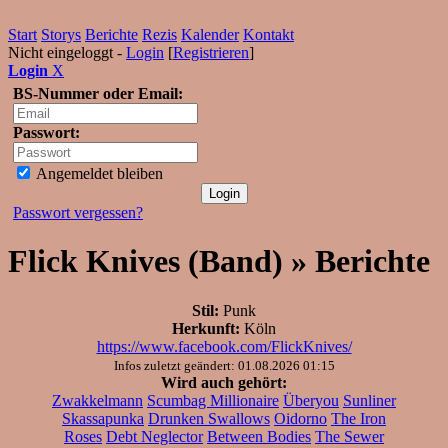
Start
Storys
Berichte
Rezis
Kalender
Kontakt
Nicht eingeloggt -
Login
[
Registrieren
]
Login
X
BS-Nummer oder Email:
Passwort:
Angemeldet bleiben
Passwort vergessen?
Flick Knives (Band) » Berichte
Stil:
Punk
Herkunft:
Köln
https://www.facebook.com/FlickKnives/
Infos zuletzt geändert: 01.08.2026 01:15
Wird auch gehört:
Zwakkelmann
Scumbag Millionaire
Überyou
Sunliner
Skassapunka
Drunken Swallows
Oidorno
The Iron
Roses
Debt Neglector
Between Bodies
The Sewer