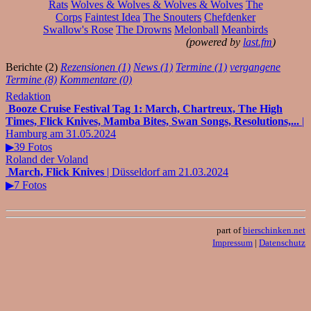
Rats
Wolves & Wolves & Wolves & Wolves
The
Corps
Faintest Idea
The Snouters
Chefdenker
Swallow's Rose
The Drowns
Melonball
Meanbirds
(powered by
last.fm
)
Berichte (2)
Rezensionen (1)
News (1)
Termine (1)
vergangene
Termine (8)
Kommentare (0)
Redaktion
Booze Cruise Festival Tag 1: March, Chartreux, The High
Times, Flick Knives, Mamba Bites, Swan Songs, Resolutions,...
|
Hamburg am 31.05.2024
▶39 Fotos
Roland der Voland
March, Flick Knives
| Düsseldorf am 21.03.2024
▶7 Fotos
part of
bierschinken.net
Impressum
|
Datenschutz