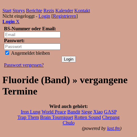
Start
Storys
Berichte
Rezis
Kalender
Kontakt
Nicht eingeloggt -
Login
[
Registrieren
]
Login
X
BS-Nummer oder Email:
Passwort:
Angemeldet bleiben
Passwort vergessen?
Fluoride (Band) » vergangene
Termine
Wird auch gehört:
Iron Lung
World Peace
Bandit
Siege
Xiao
GASP
Trap Them
Brain Tourniquet
Rotten Sound
Chepang
Chulo
(powered by
last.fm
)