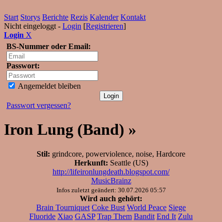
Start
Storys
Berichte
Rezis
Kalender
Kontakt
Nicht eingeloggt -
Login
[
Registrieren
]
Login
X
BS-Nummer oder Email:
Passwort:
Angemeldet bleiben
Passwort vergessen?
Iron Lung (Band) »
Stil:
grindcore, powerviolence, noise, Hardcore
Herkunft:
Seattle (US)
http://lifeironlungdeath.blogspot.com/
MusicBrainz
Infos zuletzt geändert: 30.07.2026 05:57
Wird auch gehört:
Brain Tourniquet
Coke Bust
World Peace
Siege
Fluoride
Xiao
GASP
Trap Them
Bandit
End It
Zulu