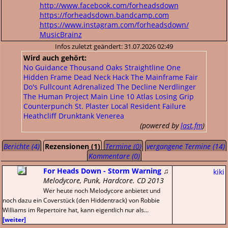
http://www.facebook.com/forheadsdown
https://forheadsdown.bandcamp.com
https://www.instagram.com/forheadsdown/
MusicBrainz
Infos zuletzt geändert: 31.07.2026 02:49
Wird auch gehört:
No Guidance
Thousand Oaks
Straightline
One
Hidden Frame
Dead Neck
Hack The Mainframe
Fair
Do's
Fullcount
Adrenalized
The Decline
Nerdlinger
The Human Project
Main Line 10
Atlas Losing Grip
Counterpunch
St. Plaster
Local Resident Failure
Heathcliff
Drunktank
Venerea
(powered by
last.fm
)
Berichte (4)
Rezensionen (1)
Termine (0)
vergangene Termine (14)
Kommentare (0)
For Heads Down - Storm Warning
♫
kiki
Melodycore, Punk, Hardcore. CD 2013
Wer heute noch Melodycore anbietet und
noch dazu ein Coverstück (den Hiddentrack) von Robbie
Williams im Repertoire hat, kann eigentlich nur als...
[weiter]