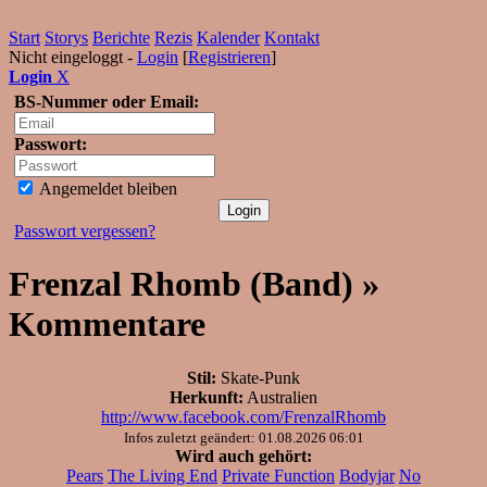
Start
Storys
Berichte
Rezis
Kalender
Kontakt
Nicht eingeloggt -
Login
[
Registrieren
]
Login
X
BS-Nummer oder Email:
Passwort:
Angemeldet bleiben
Passwort vergessen?
Frenzal Rhomb (Band) »
Kommentare
Stil:
Skate-Punk
Herkunft:
Australien
http://www.facebook.com/FrenzalRhomb
Infos zuletzt geändert: 01.08.2026 06:01
Wird auch gehört:
Pears
The Living End
Private Function
Bodyjar
No