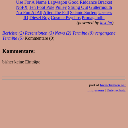
Use For A Name
Lagwagon
Good Riddance
Bracket
NoFX
Ten Foot Pole
Pulley
Strung Out
Guttermouth
No Fun At All
After The Fall
Satanic Surfers
Useless
ID
Diesel Boy
Cosmic Psychos
Propagandhi
(powered by
last.fm
)
Berichte (2)
Rezensionen (3)
News (2)
Termine (0)
vergangene
Termine (5)
Kommentare (0)
Kommentare:
bisher keine Einträge
part of
bierschinken.net
Impressum
|
Datenschutz