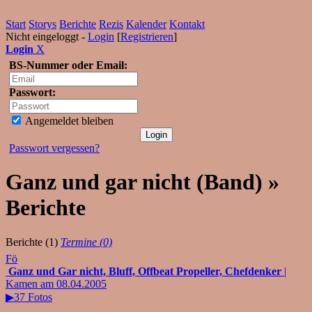
Start
Storys
Berichte
Rezis
Kalender
Kontakt
Nicht eingeloggt -
Login
[
Registrieren
]
Login
X
BS-Nummer oder Email:
Passwort:
Angemeldet bleiben
Passwort vergessen?
Ganz und gar nicht (Band) »
Berichte
Berichte (1)
Termine (0)
Fö
Ganz und Gar nicht, Bluff, Offbeat Propeller, Chefdenker
|
Kamen am 08.04.2005
▶37 Fotos