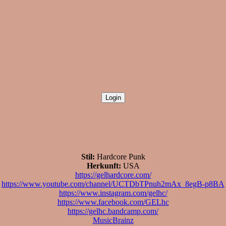
Stil:
Hardcore Punk
Herkunft:
USA
https://gelhardcore.com/
https://www.youtube.com/channel/UCTDbTPnuh2mAx_8egB-p8BA
https://www.instagram.com/gelhc/
https://www.facebook.com/GELhc
https://gelhc.bandcamp.com/
MusicBrainz