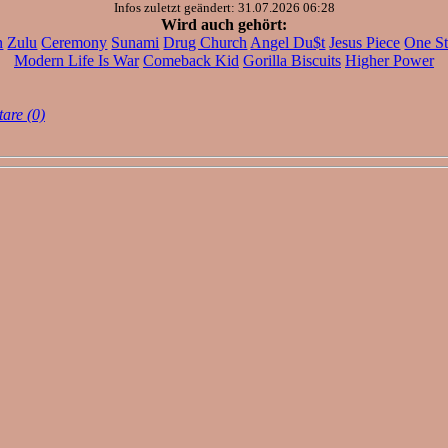
Infos zuletzt geändert: 31.07.2026 06:28
Wird auch gehört:
n
Zulu
Ceremony
Sunami
Drug Church
Angel Du$t
Jesus Piece
One St
Modern Life Is War
Comeback Kid
Gorilla Biscuits
Higher Power
are (0)