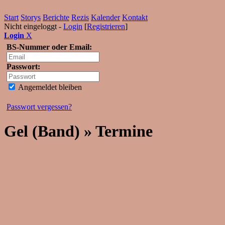
Start
Storys
Berichte
Rezis
Kalender
Kontakt
Nicht eingeloggt -
Login
[
Registrieren
]
Login
X
BS-Nummer oder Email:
Passwort:
Angemeldet bleiben
Passwort vergessen?
Gel (Band) » Termine