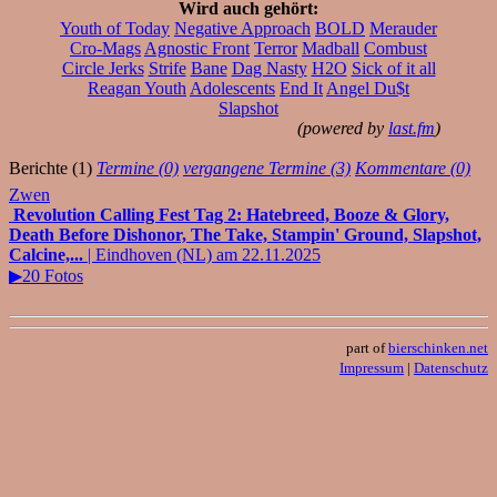
Wird auch gehört:
Youth of Today
Negative Approach
BOLD
Merauder
Cro-Mags
Agnostic Front
Terror
Madball
Combust
Circle Jerks
Strife
Bane
Dag Nasty
H2O
Sick of it all
Reagan Youth
Adolescents
End It
Angel Du$t
Slapshot
(powered by
last.fm
)
Berichte (1)
Termine (0)
vergangene Termine (3)
Kommentare (0)
Zwen
Revolution Calling Fest Tag 2: Hatebreed, Booze & Glory,
Death Before Dishonor, The Take, Stampin' Ground, Slapshot,
Calcine,...
| Eindhoven (NL) am 22.11.2025
▶20 Fotos
part of
bierschinken.net
Impressum
|
Datenschutz