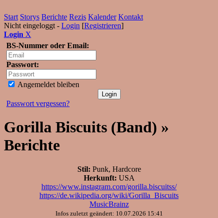
Start
Storys
Berichte
Rezis
Kalender
Kontakt
Nicht eingeloggt -
Login
[
Registrieren
]
Login
X
BS-Nummer oder Email:
Passwort:
Angemeldet bleiben
Passwort vergessen?
Gorilla Biscuits (Band) »
Berichte
Stil:
Punk, Hardcore
Herkunft:
USA
https://www.instagram.com/gorilla.biscuitss/
https://de.wikipedia.org/wiki/Gorilla_Biscuits
MusicBrainz
Infos zuletzt geändert: 10.07.2026 15:41