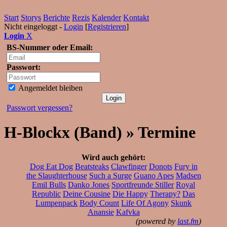
Start
Storys
Berichte
Rezis
Kalender
Kontakt
Nicht eingeloggt -
Login
[
Registrieren
]
Login
X
BS-Nummer oder Email:
Passwort:
Angemeldet bleiben
Passwort vergessen?
H-Blockx (Band) » Termine
Wird auch gehört:
Dog Eat Dog
Beatsteaks
Clawfinger
Donots
Fury in
the Slaughterhouse
Such a Surge
Guano Apes
Madsen
Emil Bulls
Danko Jones
Sportfreunde Stiller
Royal
Republic
Deine Cousine
Die Happy
Therapy?
Das
Lumpenpack
Body Count
Life Of Agony
Skunk
Anansie
Kafvka
(powered by
last.fm
)