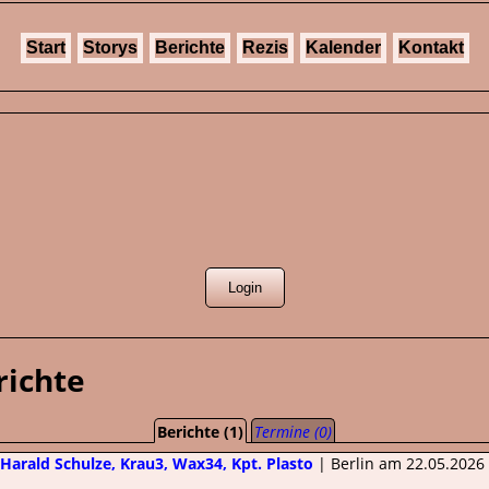
Start
Storys
Berichte
Rezis
Kalender
Kontakt
richte
Berichte (1)
Termine (0)
 Harald Schulze, Krau3, Wax34, Kpt. Plasto
| Berlin am 22.05.2026