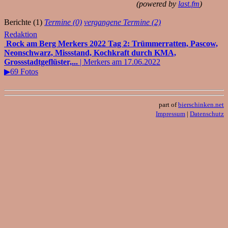
(powered by
last.fm
)
Berichte (1)
Termine (0)
vergangene Termine (2)
Redaktion
Rock am Berg Merkers 2022 Tag 2: Trümmerratten, Pascow,
Neonschwarz, Missstand, Kochkraft durch KMA,
Grossstadtgeflüster,...
| Merkers am 17.06.2022
▶69 Fotos
part of
bierschinken.net
Impressum
|
Datenschutz