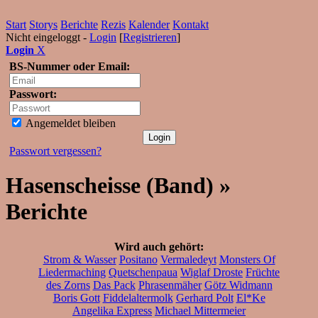
Start
Storys
Berichte
Rezis
Kalender
Kontakt
Nicht eingeloggt -
Login
[
Registrieren
]
Login
X
BS-Nummer oder Email:
Passwort:
Angemeldet bleiben
Passwort vergessen?
Hasenscheisse (Band) »
Berichte
Wird auch gehört:
Strom & Wasser
Positano
Vermaledeyt
Monsters Of
Liedermaching
Quetschenpaua
Wiglaf Droste
Früchte
des Zorns
Das Pack
Phrasenmäher
Götz Widmann
Boris Gott
Fiddelaltermolk
Gerhard Polt
El*Ke
Angelika Express
Michael Mittermeier