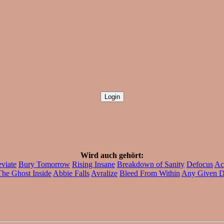
Wird auch gehört:
eviate
Bury Tomorrow
Rising Insane
Breakdown of Sanity
Defocus
Ac
The Ghost Inside
Abbie Falls
Avralize
Bleed From Within
Any Given 