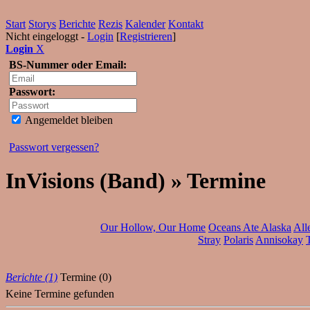
Start
Storys
Berichte
Rezis
Kalender
Kontakt
Nicht eingeloggt -
Login
[
Registrieren
]
Login
X
BS-Nummer oder Email:
Passwort:
Angemeldet bleiben
Passwort vergessen?
InVisions (Band) » Termine
Our Hollow, Our Home
Oceans Ate Alaska
All
Stray
Polaris
Annisokay
Berichte (1)
Termine (0)
Keine Termine gefunden