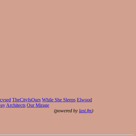
cvsed
TheCityIsOurs
While She Sleeps
Elwood
Day
Architects
Our Mirage
(powered by
last.fm
)