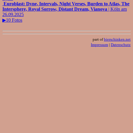
Euroblast: Dvne, Intervals, Night Verses, Burden to Atlas, The
Intersphere, Royal Sorrow, Distant Dream, Vianova
| Köln am
26.09.2025
▶10 Fotos
part of
bierschinken.net
Impressum
|
Datenschutz