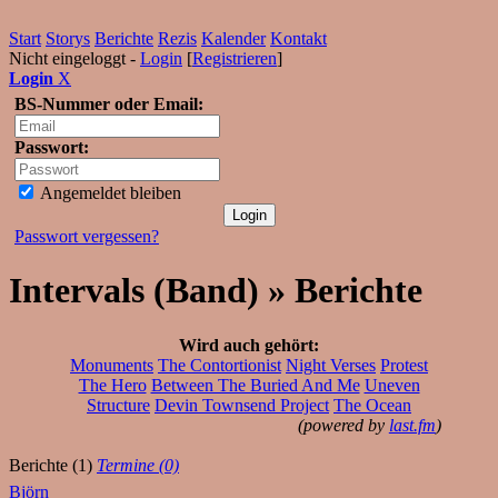
Start
Storys
Berichte
Rezis
Kalender
Kontakt
Nicht eingeloggt -
Login
[
Registrieren
]
Login
X
BS-Nummer oder Email:
Passwort:
Angemeldet bleiben
Passwort vergessen?
Intervals (Band) » Berichte
Wird auch gehört:
Monuments
The Contortionist
Night Verses
Protest
The Hero
Between The Buried And Me
Uneven
Structure
Devin Townsend Project
The Ocean
(powered by
last.fm
)
Berichte (1)
Termine (0)
Björn