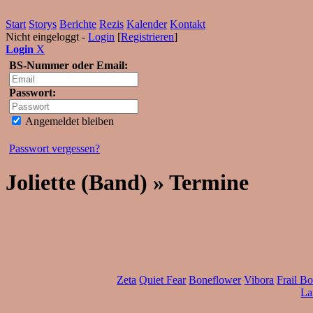
Start
Storys
Berichte
Rezis
Kalender
Kontakt
Nicht eingeloggt -
Login
[
Registrieren
]
Login
X
BS-Nummer oder Email:
Passwort:
Angemeldet bleiben
Passwort vergessen?
Joliette (Band) » Termine
Zeta
Quiet Fear
Boneflower
Vibora
Frail B
La