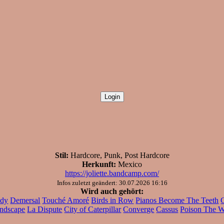
Stil:
Hardcore, Punk, Post Hardcore
Herkunft:
Mexico
https://joliette.bandcamp.com/
Infos zuletzt geändert: 30.07.2026 16:16
Wird auch gehört:
ody
Demersal
Touché Amoré
Birds in Row
Pianos Become The Teeth
G
ndscape
La Dispute
City of Caterpillar
Converge
Cassus
Poison The W