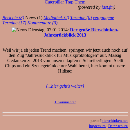
Caterpillar
Trap Them
(powered by
last.fm
)
Berichte (3)
News (1)
Mediathek (2)
Termine (0)
vergangene
Termine (17)
Kommentare (0)
Dienstag, 07.01.2014:
Der große Bierschinken-
Jahresrückblick 2013
Weil wir ja eh jeden Trend machen, springen wir jetzt auch noch auf
den Zug "Jahresrückblick für Musikproktologen" auf. Massig
Gedanken zu 2013 von unseren tapferen Schreiberlingen. Stellt
Chips und ein Szenegetränk eurer Wahl bereit, hier kommt unsere
Hitliste:
[...hier geht's weiter]
1 Kommentar
part of
bierschinken.net
Impressum
|
Datenschutz