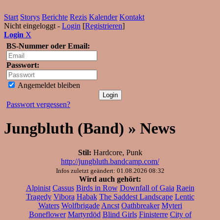
Start
Storys
Berichte
Rezis
Kalender
Kontakt
Nicht eingeloggt -
Login
[
Registrieren
]
Login
X
BS-Nummer oder Email:
Passwort:
Angemeldet bleiben
Passwort vergessen?
Jungbluth (Band) » News
Stil:
Hardcore, Punk
http://jungbluth.bandcamp.com/
Infos zuletzt geändert: 01.08.2026 08:32
Wird auch gehört:
Alpinist
Cassus
Birds in Row
Downfall of Gaia
Raein
Tragedy
Vibora
Habak
The Saddest Landscape
Lentic
Waters
Wolfbrigade
Ancst
Oathbreaker
Myteri
Boneflower
Martyrdöd
Blind Girls
Finisterre
City of