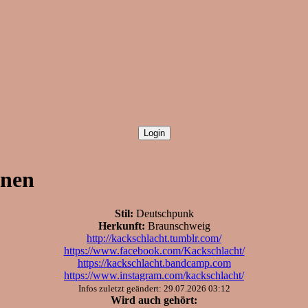
onen
Stil:
Deutschpunk
Herkunft:
Braunschweig
http://kackschlacht.tumblr.com/
https://www.facebook.com/Kackschlacht/
https://kackschlacht.bandcamp.com
https://www.instagram.com/kackschlacht/
Infos zuletzt geändert: 29.07.2026 03:12
Wird auch gehört: