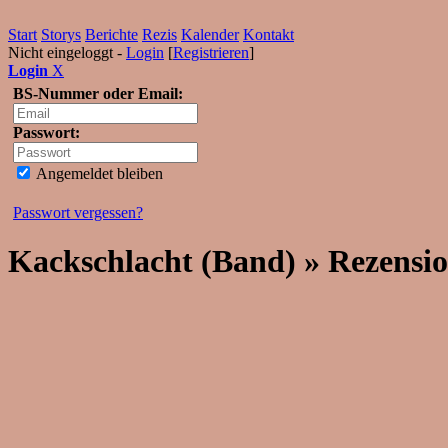
Start
Storys
Berichte
Rezis
Kalender
Kontakt
Nicht eingeloggt -
Login
[
Registrieren
]
Login
X
BS-Nummer oder Email:
Passwort:
Angemeldet bleiben
Passwort vergessen?
Kackschlacht (Band) » Rezensi