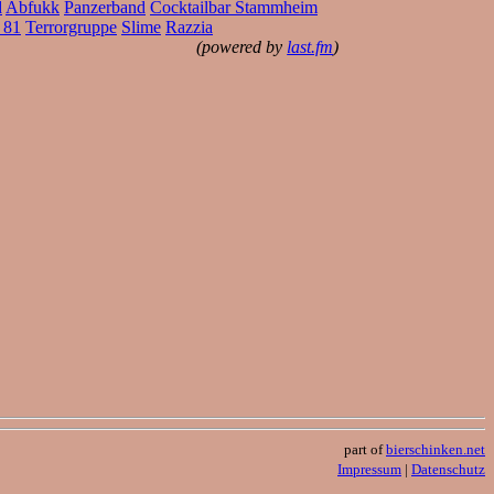
d
Abfukk
Panzerband
Cocktailbar Stammheim
 81
Terrorgruppe
Slime
Razzia
(powered by
last.fm
)
part of
bierschinken.net
Impressum
|
Datenschutz