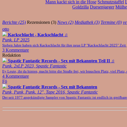
Mann kackt sich in die Hose
Schmutzstaffel
L
Goldzilla
Duesenjaeger
Mülhe
Berichte (25)
Rezensionen (3)
News (2)
Mediathek (3)
Termine (0)
ve
otto
Kackschlacht - Kackschlacht
♫
Punk. LP 2025
Sieben Jahre haben sich Kackschlacht für ihre neue LP "Kackschlacht 2025" Zeit 
3 Kommentare
Redaktion
Spastic Fantastic Records - Sex mit Bekannten Teil II
♫
Punk. 2xLP 2023, Spastic Fantastic
Ey Leute, ihr da hinten, macht bitte die Straße frei, wir brauchen Platz, viel Pl
4 Kommentare
Fö
Spastic Fantastic Records - Sex mit Bekannten
Punk, Punk, Punk. 12", Tape 2016, Spastic Fantastic
Der seit 1977 angekündigte Sampler von Spastic Fantastic ist endlich in greifbar