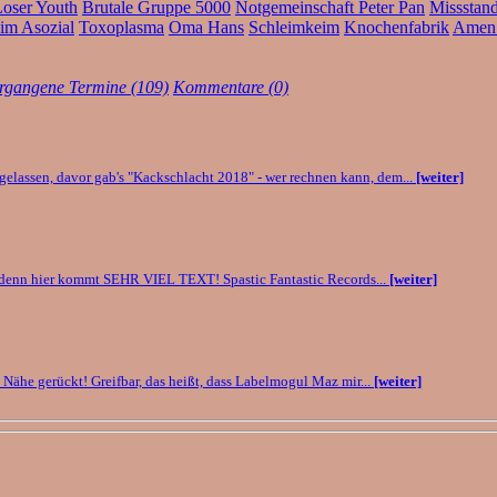
oser Youth
Brutale Gruppe 5000
Notgemeinschaft Peter Pan
Missstan
im Asozial
Toxoplasma
Oma Hans
Schleimkeim
Knochenfabrik
Amen
rgangene Termine (109)
Kommentare (0)
gelassen, davor gab's "Kackschlacht 2018" - wer rechnen kann, dem...
[weiter]
atz, denn hier kommt SEHR VIEL TEXT! Spastic Fantastic Records...
[weiter]
e Nähe gerückt! Greifbar, das heißt, dass Labelmogul Maz mir...
[weiter]