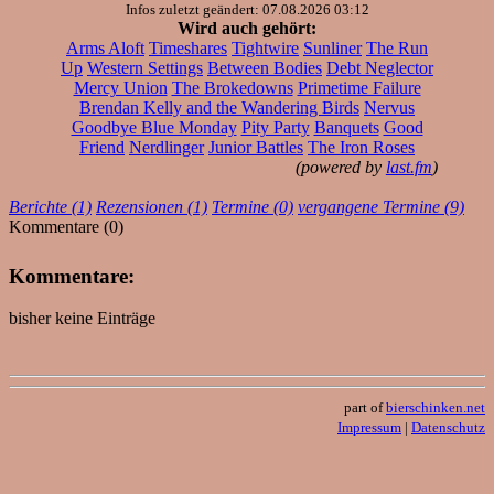
Infos zuletzt geändert: 07.08.2026 03:12
Wird auch gehört:
Arms Aloft
Timeshares
Tightwire
Sunliner
The Run
Up
Western Settings
Between Bodies
Debt Neglector
Mercy Union
The Brokedowns
Primetime Failure
Brendan Kelly and the Wandering Birds
Nervus
Goodbye Blue Monday
Pity Party
Banquets
Good
Friend
Nerdlinger
Junior Battles
The Iron Roses
(powered by
last.fm
)
Berichte (1)
Rezensionen (1)
Termine (0)
vergangene Termine (9)
Kommentare (0)
Kommentare:
bisher keine Einträge
part of
bierschinken.net
Impressum
|
Datenschutz