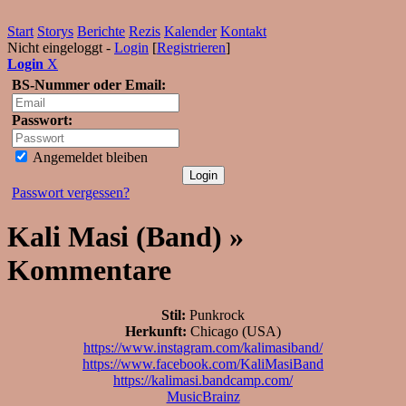
Start
Storys
Berichte
Rezis
Kalender
Kontakt
Nicht eingeloggt -
Login
[
Registrieren
]
Login
X
BS-Nummer oder Email:
Passwort:
Angemeldet bleiben
Passwort vergessen?
Kali Masi (Band) »
Kommentare
Stil:
Punkrock
Herkunft:
Chicago (USA)
https://www.instagram.com/kalimasiband/
https://www.facebook.com/KaliMasiBand
https://kalimasi.bandcamp.com/
MusicBrainz