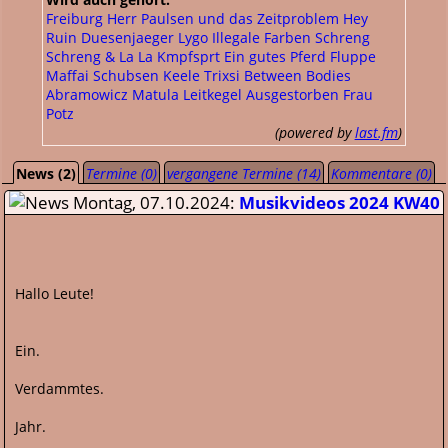
Freiburg
Herr Paulsen und das Zeitproblem
Hey
Ruin
Duesenjaeger
Lygo
Illegale Farben
Schreng
Schreng & La La
Kmpfsprt
Ein gutes Pferd
Fluppe
Maffai
Schubsen
Keele
Trixsi
Between Bodies
Abramowicz
Matula
Leitkegel
Ausgestorben
Frau
Potz
(powered by
last.fm
)
News (2)
Termine (0)
vergangene Termine (14)
Kommentare (0)
Montag, 07.10.2024:
Musikvideos 2024 KW40
Hallo Leute!
Ein.
Verdammtes.
Jahr.