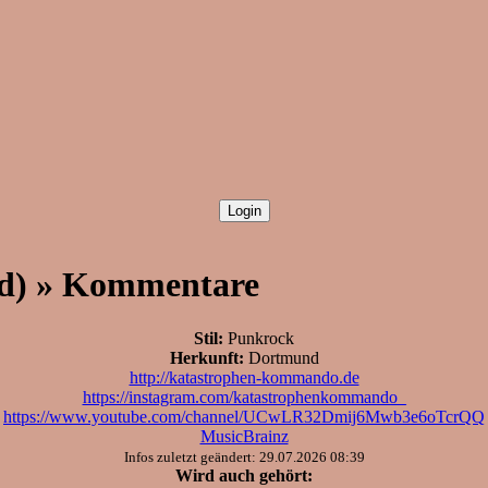
d) » Kommentare
Stil:
Punkrock
Herkunft:
Dortmund
http://katastrophen-kommando.de
https://instagram.com/katastrophenkommando_
https://www.youtube.com/channel/UCwLR32Dmij6Mwb3e6oTcrQQ
MusicBrainz
Infos zuletzt geändert: 29.07.2026 08:39
Wird auch gehört: