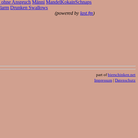
 ohne Anspruch
Männi
MandelKokainSchnaps
alarm
Drunken Swallows
(powered by
last.fm
)
part of
bierschinken.net
Impressum
|
Datenschutz