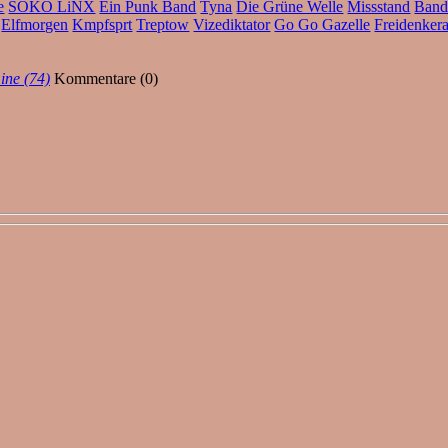
e
SOKO LiNX
Ein Punk Band
Tyna
Die Grüne Welle
Missstand
Band
Elfmorgen
Kmpfsprt
Treptow
Vizediktator
Go Go Gazelle
Freidenker
ine (74)
Kommentare (0)