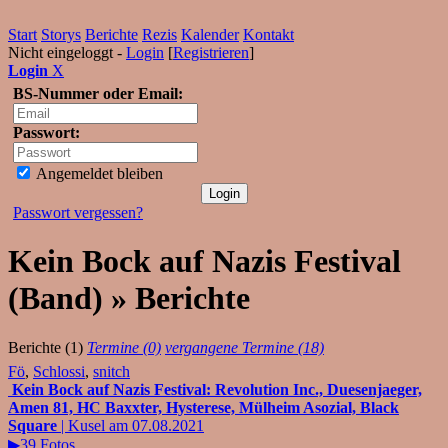
Start
Storys
Berichte
Rezis
Kalender
Kontakt
Nicht eingeloggt -
Login
[
Registrieren
]
Login
X
BS-Nummer oder Email:
Passwort:
Angemeldet bleiben
Passwort vergessen?
Kein Bock auf Nazis Festival
(Band) » Berichte
Berichte (1)
Termine (0)
vergangene Termine (18)
Fö
,
Schlossi
,
snitch
Kein Bock auf Nazis Festival: Revolution Inc., Duesenjaeger,
Amen 81, HC Baxxter, Hysterese, Mülheim Asozial, Black
Square
| Kusel am 07.08.2021
▶39 Fotos