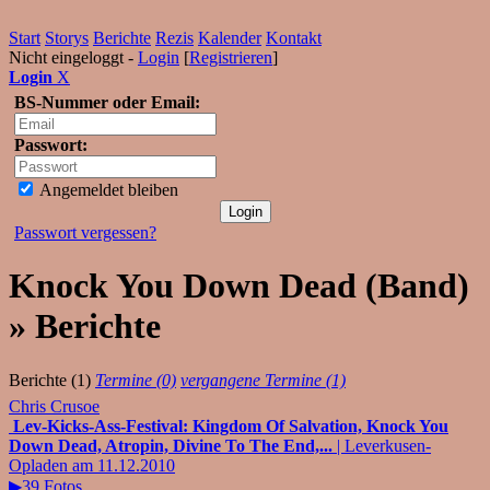
Start
Storys
Berichte
Rezis
Kalender
Kontakt
Nicht eingeloggt -
Login
[
Registrieren
]
Login
X
BS-Nummer oder Email:
Passwort:
Angemeldet bleiben
Passwort vergessen?
Knock You Down Dead (Band)
» Berichte
Berichte (1)
Termine (0)
vergangene Termine (1)
Chris Crusoe
Lev-Kicks-Ass-Festival: Kingdom Of Salvation, Knock You
Down Dead, Atropin, Divine To The End,...
| Leverkusen-
Opladen am 11.12.2010
▶39 Fotos