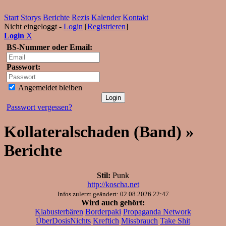
Start
Storys
Berichte
Rezis
Kalender
Kontakt
Nicht eingeloggt -
Login
[
Registrieren
]
Login
X
BS-Nummer oder Email:
Passwort:
Angemeldet bleiben
Passwort vergessen?
Kollateralschaden (Band) »
Berichte
Stil:
Punk
http://koscha.net
Infos zuletzt geändert: 02.08.2026 22:47
Wird auch gehört:
Klabusterbären
Borderpaki
Propaganda Network
ÜberDosisNichts
Kreftich
Missbrauch
Take Shit