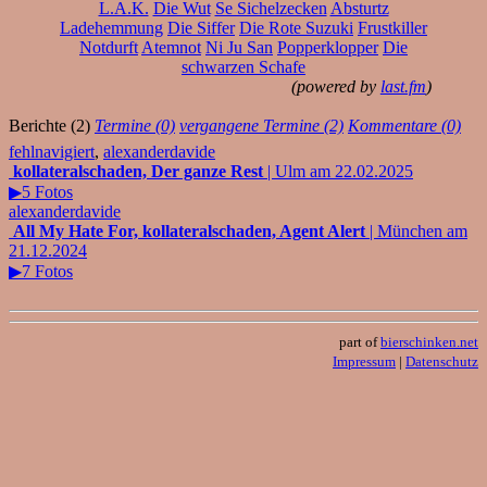
L.A.K.
Die Wut
Se Sichelzecken
Absturtz
Ladehemmung
Die Siffer
Die Rote Suzuki
Frustkiller
Notdurft
Atemnot
Ni Ju San
Popperklopper
Die
schwarzen Schafe
(powered by
last.fm
)
Berichte (2)
Termine (0)
vergangene Termine (2)
Kommentare (0)
fehlnavigiert
,
alexanderdavide
kollateralschaden, Der ganze Rest
| Ulm am 22.02.2025
▶5 Fotos
alexanderdavide
All My Hate For, kollateralschaden, Agent Alert
| München am
21.12.2024
▶7 Fotos
part of
bierschinken.net
Impressum
|
Datenschutz