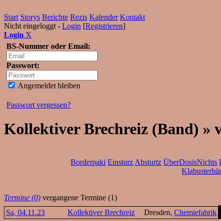
Start
Storys
Berichte
Rezis
Kalender
Kontakt
Nicht eingeloggt -
Login
[
Registrieren
]
Login
X
BS-Nummer oder Email:
Passwort:
Angemeldet bleiben
Passwort vergessen?
Kollektiver Brechreiz (Band) »
Borderpaki
Einsturz
Absturtz
ÜberDosisNichts
Klabusterbä
Termine (0)
vergangene Termine (1)
Sa, 04.11.23
Kollektiver Brechreiz
Dresden,
Chemiefabrik