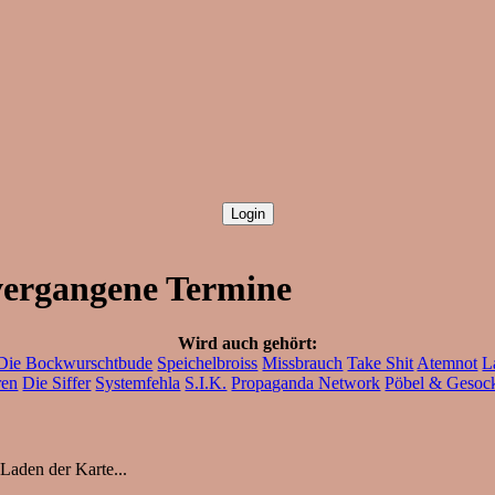
 vergangene Termine
Wird auch gehört:
Die Bockwurschtbude
Speichelbroiss
Missbrauch
Take Shit
Atemnot
L
ren
Die Siffer
Systemfehla
S.I.K.
Propaganda Network
Pöbel & Gesoc
Laden der Karte...