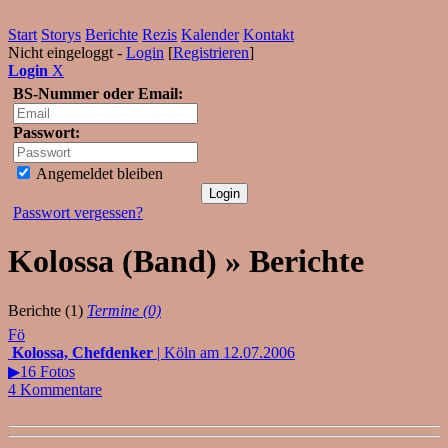
Start
Storys
Berichte
Rezis
Kalender
Kontakt
Nicht eingeloggt -
Login
[
Registrieren
]
Login
X
BS-Nummer oder Email:
Passwort:
Angemeldet bleiben
Passwort vergessen?
Kolossa (Band) » Berichte
Berichte (1)
Termine (0)
Fö
Kolossa, Chefdenker
| Köln am 12.07.2006
▶16 Fotos
4 Kommentare