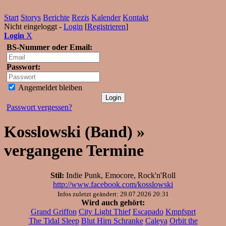
Start
Storys
Berichte
Rezis
Kalender
Kontakt
Nicht eingeloggt -
Login
[
Registrieren
]
Login
X
BS-Nummer oder Email:
Passwort:
Angemeldet bleiben
Passwort vergessen?
Kosslowski (Band) »
vergangene Termine
Stil:
Indie Punk, Emocore, Rock'n'Roll
http://www.facebook.com/kosslowski
Infos zuletzt geändert: 29.07.2026 20:31
Wird auch gehört:
Grand Griffon
City Light Thief
Escapado
Kmpfsprt
The Tidal Sleep
Blut Hirn Schranke
Caleya
Orbit the