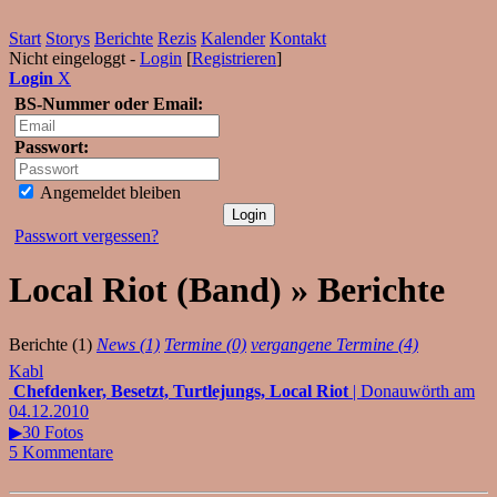
Start
Storys
Berichte
Rezis
Kalender
Kontakt
Nicht eingeloggt -
Login
[
Registrieren
]
Login
X
BS-Nummer oder Email:
Passwort:
Angemeldet bleiben
Passwort vergessen?
Local Riot (Band) » Berichte
Berichte (1)
News (1)
Termine (0)
vergangene Termine (4)
Kabl
Chefdenker, Besetzt, Turtlejungs, Local Riot
| Donauwörth am
04.12.2010
▶30 Fotos
5 Kommentare