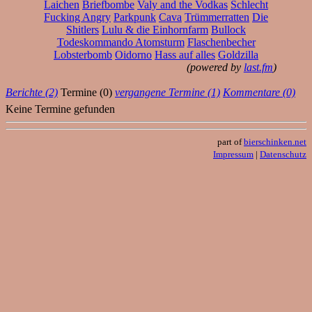
Laichen
Briefbombe
Valy and the Vodkas
Schlecht
Fucking Angry
Parkpunk
Cava
Trümmerratten
Die
Shitlers
Lulu & die Einhornfarm
Bullock
Todeskommando Atomsturm
Flaschenbecher
Lobsterbomb
Oidorno
Hass auf alles
Goldzilla
(powered by
last.fm
)
Berichte (2)
Termine (0)
vergangene Termine (1)
Kommentare (0)
Keine Termine gefunden
part of
bierschinken.net
Impressum
|
Datenschutz