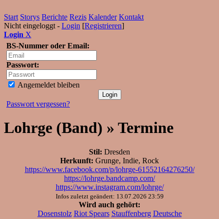
Start
Storys
Berichte
Rezis
Kalender
Kontakt
Nicht eingeloggt -
Login
[
Registrieren
]
Login
X
BS-Nummer oder Email:
Passwort:
Angemeldet bleiben
Passwort vergessen?
Lohrge (Band) » Termine
Stil:
Dresden
Herkunft:
Grunge, Indie, Rock
https://www.facebook.com/p/lohrge-61552164276250/
https://lohrge.bandcamp.com/
https://www.instagram.com/lohrge/
Infos zuletzt geändert: 13.07.2026 23:59
Wird auch gehört:
Dosenstolz
Riot Spears
Stauffenberg
Deutsche