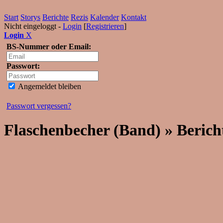
Start
Storys
Berichte
Rezis
Kalender
Kontakt
Nicht eingeloggt -
Login
[
Registrieren
]
Login
X
BS-Nummer oder Email:
Passwort:
Angemeldet bleiben
Passwort vergessen?
Flaschenbecher (Band) » Berich