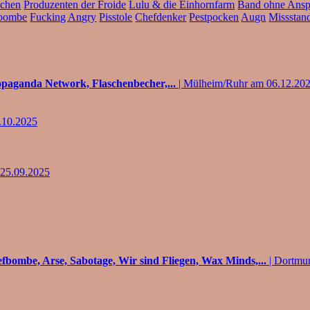
ichen
Produzenten der Froide
Lulu & die Einhornfarm
Band ohne Ansp
fbombe
Fucking Angry
Pisstole
Chefdenker
Pestpocken
Augn
Missstan
opaganda Network, Flaschenbecher,...
| Mülheim/Ruhr am 06.12.20
.10.2025
25.09.2025
iefbombe, Arse, Sabotage, Wir sind Fliegen, Wax Minds,...
| Dortmu