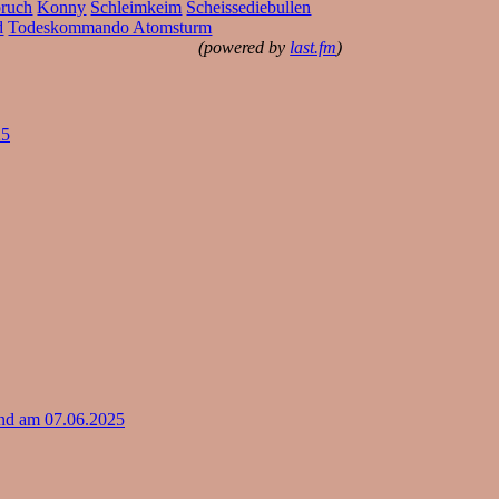
ruch
Konny
Schleimkeim
Scheissediebullen
d
Todeskommando Atomsturm
(powered by
last.fm
)
25
nd am 07.06.2025