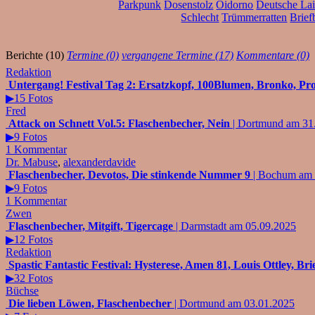
Parkpunk
Dosenstolz
Oidorno
Deutsche La
Schlecht
Trümmerratten
Brie
Berichte (10)
Termine (0)
vergangene Termine (17)
Kommentare (0)
Redaktion
Untergang! Festival Tag 2: Ersatzkopf, 100Blumen, Bronko, Pr
▶15 Fotos
Fred
Attack on Schnett Vol.5: Flaschenbecher, Nein
| Dortmund am 31
▶9 Fotos
1 Kommentar
Dr. Mabuse
,
alexanderdavide
Flaschenbecher, Devotos, Die stinkende Nummer 9
| Bochum am 
▶9 Fotos
1 Kommentar
Zwen
Flaschenbecher, Mitgift, Tigercage
| Darmstadt am 05.09.2025
▶12 Fotos
Redaktion
Spastic Fantastic Festival: Hysterese, Amen 81, Louis Ottley, Br
▶32 Fotos
Büchse
Die lieben Löwen, Flaschenbecher
| Dortmund am 03.01.2025